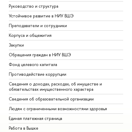
Руководство и структура
Д
Устойчивое развитие в НИУ ВШЭ
О
Преподаватели и сотрудники
П
Корпуса и общежития
В
Закупки
П
Обращения граждан в НИУ ВШЭ
А
Фонд целевого капитала
Д
Противодействие коррупции
Ц
Сведения о доходах, расходах, об имуществе и
Б
обязательствах имущественного характера
О
Сведения об образовательной организации
О
Людям с ограниченными возможностями здоровья
Единая платежная страница
Работа в Вышке