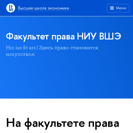
Высшая школа экономики
Меню
Факультет права НИУ ВШЭ
Hic ius fit ars | Здесь право становится
искусством
На факультете права