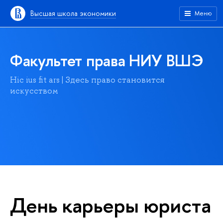
Высшая школа экономики
Меню
Факультет права НИУ ВШЭ
Hic ius fit ars | Здесь право становится
искусством
День карьеры юриста