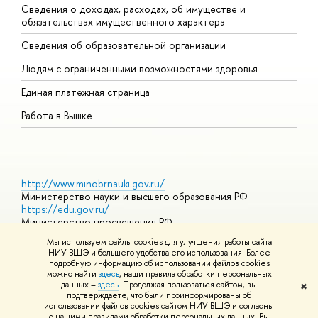
Сведения о доходах, расходах, об имуществе и
Б
обязательствах имущественного характера
О
Сведения об образовательной организации
О
Людям с ограниченными возможностями здоровья
Единая платежная страница
Работа в Вышке
http://www.minobrnauki.gov.ru/
Министерство науки и высшего образования РФ
https://edu.gov.ru/
Министерство просвещения РФ
https://elearning.hse.ru/mooc
Мы используем файлы cookies для улучшения работы сайта
Массовые открытые онлайн-курсы
НИУ ВШЭ и большего удобства его использования. Более
подробную информацию об использовании файлов cookies
можно найти
здесь
, наши правила обработки персональных
данных –
здесь
. Продолжая пользоваться сайтом, вы
✖
© НИУ ВШЭ 1993–2026
Адреса и контакты
Условия
подтверждаете, что были проинформированы об
использования материалов
Политика конфиденциальности
Карта
использовании файлов cookies сайтом НИУ ВШЭ и согласны
сайта
с нашими правилами обработки персональных данных. Вы