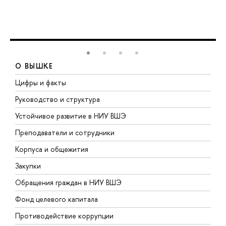
О ВЫШКЕ
Цифры и факты
Л
Руководство и структура
Д
Устойчивое развитие в НИУ ВШЭ
О
Преподаватели и сотрудники
П
Корпуса и общежития
В
Закупки
П
Обращения граждан в НИУ ВШЭ
А
Фонд целевого капитала
Д
Противодействие коррупции
Ц