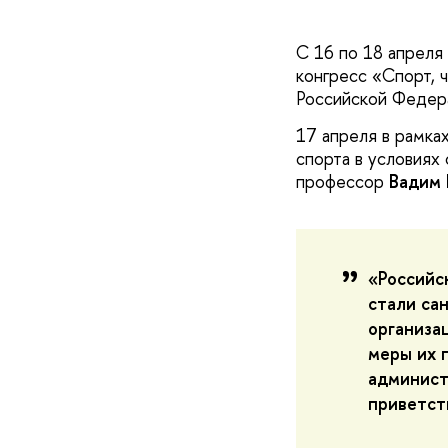
С 16 по 18 апреля
конгресс «Спорт, 
Российской Федера
17 апреля в рамка
спорта в условиях 
профессор
Вадим 
«Российс
стали са
организа
меры их 
админист
приветст