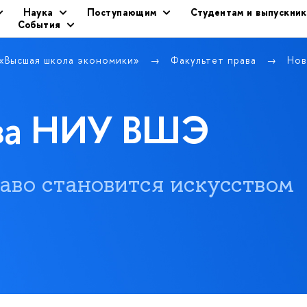
Наука
Поступающим
Студентам и выпускни
События
 «Высшая школа экономики»
Факультет права
Нов
ава НИУ ВШЭ
 право становится искусством