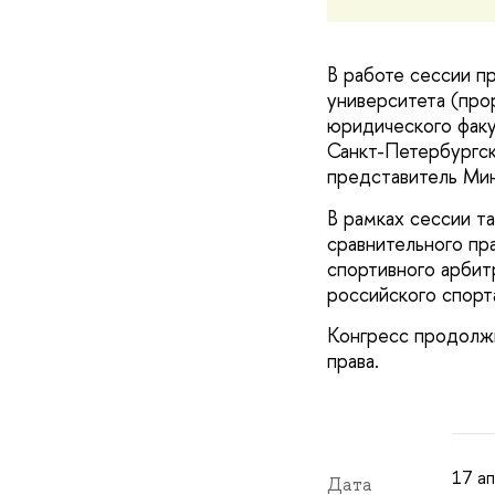
В работе сессии п
университета (про
юридического факу
Санкт-Петербургск
представитель Ми
В рамках сессии т
сравнительного пр
спортивного арби
российского спорта
Конгресс продолжи
права.
17 ап
Дата