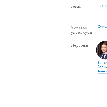
репо
Темы
Факу
В статье
упомянуты
Персоны
Виног
Вади
Алек