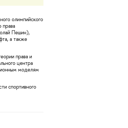
дного олимпийского
 права
колай Пешин),
фта, а также
еории права и
льного центра
ационным моделям
сти спортивного