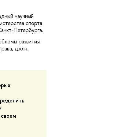
одный научный
истерства спорта
анкт-Петербурга.
облемы развития
ава, д.ю.н.,
орых
пределить
и
 своем