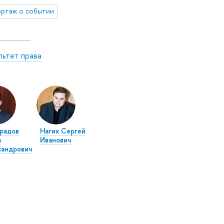
ртаж о событии
льтет права
радов
Нагих Сергей
м
Иванович
сандрович