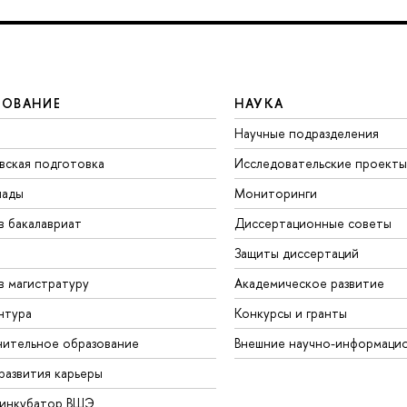
ЗОВАНИЕ
НАУКА
Научные подразделения
вская подготовка
Исследовательские проекты
иады
Мониторинги
в бакалавриат
Диссертационные советы
Защиты диссертаций
в магистратуру
Академическое развитие
нтура
Конкурсы и гранты
ительное образование
Внешние научно-информаци
развития карьеры
-инкубатор ВШЭ