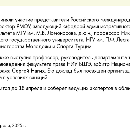
риняли участие представители Российского междунаро
ректор РМОУ, заведующий кафедрой административного
льтета МГУ им. М.В. Ломоносова, д.ю.н., профессор Ни
ого государственного университета, НГУ им. П.Ф. Лесга
нистерства Молодежи и Спорта Турции.
акже выступил профессор, руководитель департамента т
авоведения факультета права НИУ ВШЭ, арбитр Национа
тража
Сергей Нагих
. Его доклад был посвящен организ
 в условиях санкций.
тся до 18 апреля и соберет ведущих экспертов в обла
реля, 2025 г.