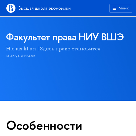
Высшая школа экономики
Меню
Факультет права НИУ ВШЭ
Hic ius fit ars | Здесь право становится
искусством
Особенности