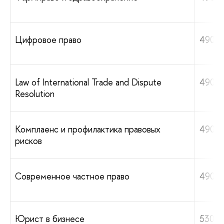
Цифровое право
490 0
Law of International Trade and Dispute
490 0
Resolution
Комплаенс и профилактика правовых
490 0
рисков
Современное частное право
490 0
Юрист в бизнесе
530 0