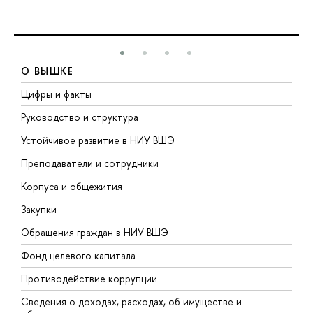
О ВЫШКЕ
Цифры и факты
Л
Руководство и структура
Д
Устойчивое развитие в НИУ ВШЭ
О
Преподаватели и сотрудники
П
Корпуса и общежития
В
Закупки
П
Обращения граждан в НИУ ВШЭ
А
Фонд целевого капитала
Д
Противодействие коррупции
Ц
Сведения о доходах, расходах, об имуществе и
Б