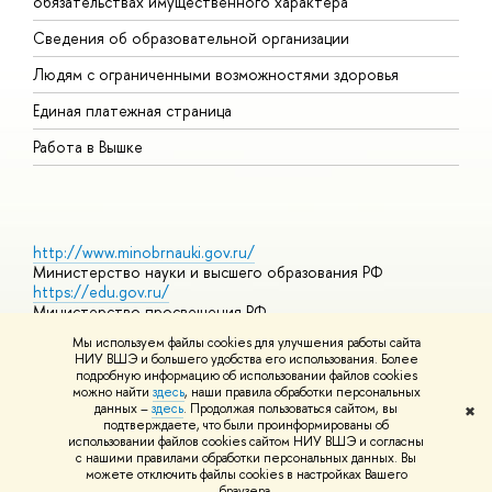
обязательствах имущественного характера
О
Сведения об образовательной организации
О
Людям с ограниченными возможностями здоровья
Единая платежная страница
Работа в Вышке
http://www.minobrnauki.gov.ru/
Министерство науки и высшего образования РФ
https://edu.gov.ru/
Министерство просвещения РФ
https://elearning.hse.ru/mooc
Мы используем файлы cookies для улучшения работы сайта
Массовые открытые онлайн-курсы
НИУ ВШЭ и большего удобства его использования. Более
подробную информацию об использовании файлов cookies
можно найти
здесь
, наши правила обработки персональных
данных –
здесь
. Продолжая пользоваться сайтом, вы
✖
© НИУ ВШЭ 1993–2026
Адреса и контакты
Условия
подтверждаете, что были проинформированы об
использования материалов
Политика конфиденциальности
Карта
использовании файлов cookies сайтом НИУ ВШЭ и согласны
сайта
с нашими правилами обработки персональных данных. Вы
Шрифты HSE Sans и HSE Slab разработаны в
Школе дизайна НИУ
можете отключить файлы cookies в настройках Вашего
ВШЭ
браузера.