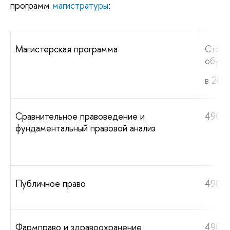
программ
магистратуры
:
Магистерская программа
Стоим
обуче
в 2025
Сравнительное правоведение и
490 0
фундаментальный правовой анализ
Публичное право
490 0
Фармправо и здравоохранение
490 0