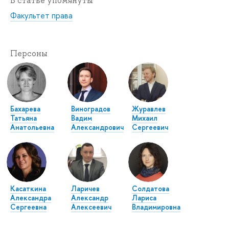
В статье упомянуты
Факультет права
Персоны
Бахарева
Виноградов
Журавлев
Татьяна
Вадим
Михаил
Анатольевна
Александрович
Сергеевич
Касаткина
Ларичев
Солдатова
Александра
Александр
Лариса
Сергеевна
Алексеевич
Владимировна