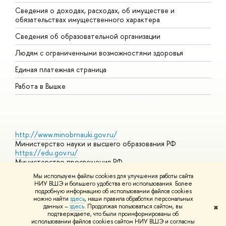
Сведения о доходах, расходах, об имуществе и
Б
обязательствах имущественного характера
О
Сведения об образовательной организации
О
Людям с ограниченными возможностями здоровья
Единая платежная страница
Работа в Вышке
http://www.minobrnauki.gov.ru/
Министерство науки и высшего образования РФ
https://edu.gov.ru/
Министерство просвещения РФ
https://elearning.hse.ru/mooc
Мы используем файлы cookies для улучшения работы сайта
Массовые открытые онлайн-курсы
НИУ ВШЭ и большего удобства его использования. Более
подробную информацию об использовании файлов cookies
можно найти
здесь
, наши правила обработки персональных
данных –
здесь
. Продолжая пользоваться сайтом, вы
✖
© НИУ ВШЭ 1993–2026
Адреса и контакты
Условия
подтверждаете, что были проинформированы об
использования материалов
Политика конфиденциальности
Карта
использовании файлов cookies сайтом НИУ ВШЭ и согласны
сайта