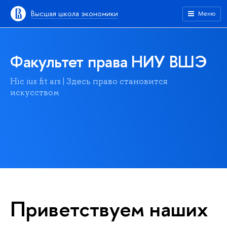
Высшая школа экономики
Меню
Факультет права НИУ ВШЭ
Hic ius fit ars | Здесь право становится
искусством
Приветствуем наших