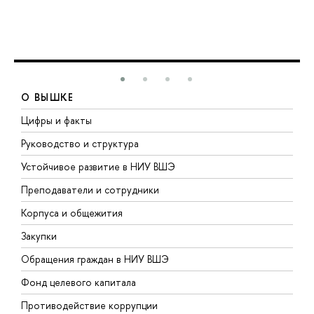
О ВЫШКЕ
Цифры и факты
Л
Руководство и структура
Д
Устойчивое развитие в НИУ ВШЭ
О
Преподаватели и сотрудники
П
Корпуса и общежития
В
Закупки
П
Обращения граждан в НИУ ВШЭ
А
Фонд целевого капитала
Д
Противодействие коррупции
Ц