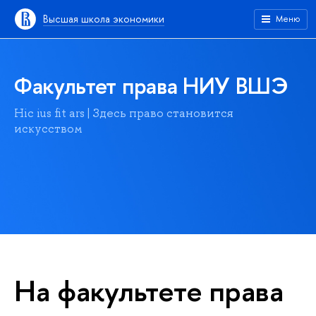
Высшая школа экономики
Меню
Факультет права НИУ ВШЭ
Hic ius fit ars | Здесь право становится
искусством
На факультете права