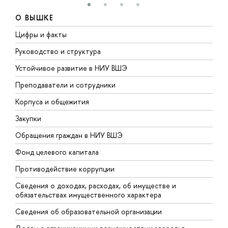
О ВЫШКЕ
Цифры и факты
Л
Руководство и структура
Д
Устойчивое развитие в НИУ ВШЭ
О
Преподаватели и сотрудники
П
Корпуса и общежития
В
Закупки
П
Обращения граждан в НИУ ВШЭ
А
Фонд целевого капитала
Д
Противодействие коррупции
Ц
Сведения о доходах, расходах, об имуществе и
Б
обязательствах имущественного характера
О
Сведения об образовательной организации
О