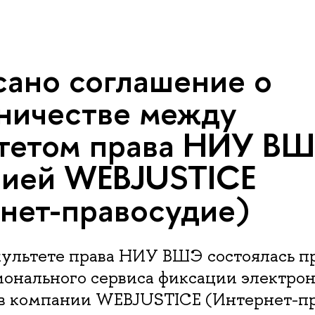
ано соглашение о
ничестве между
тетом права НИУ ВШ
нией WEBJUSTICE
нет-правосудие)
акультете права НИУ ВШЭ состоялась п
онального сервиса фиксации электро
тв компании WEBJUSTICE (Интернет-пр