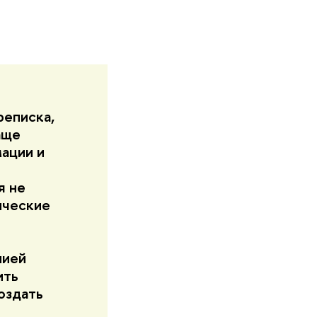
реписка,
аще
ации и
я не
ические
нией
ить
оздать