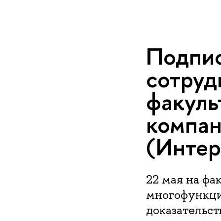
Подпис
сотруд
факуль
компа
(Интер
22 мая на ф
многофункци
доказательс