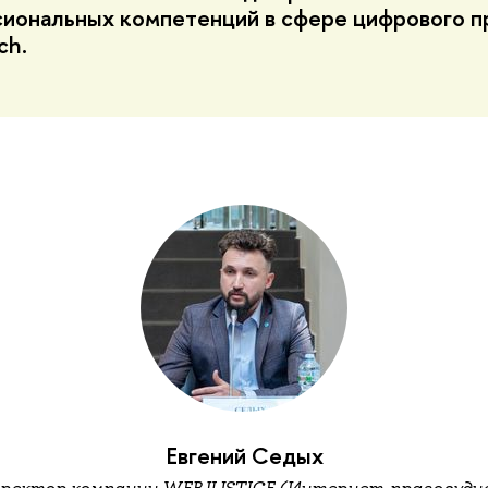
иональных компетенций в сфере цифрового пр
ch.
Евгений Седых
иректор компании WEBJUSTICE (Интернет-правосудие