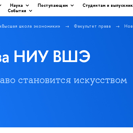
Наука
Поступающим
Студентам и выпускни
События
 «Высшая школа экономики»
Факультет права
Нов
ава НИУ ВШЭ
 право становится искусством