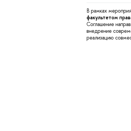
В рамках меропри
факультетом пра
Соглашение направ
внедрение совреме
реализацию совмес