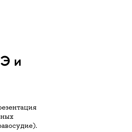
Э и
резентация
нных
авосудие).