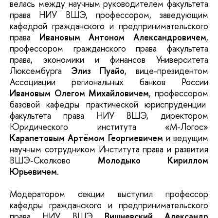
велась между научным руководителем факультета
права НИУ ВШЭ, профессором, заведующим
кафедрой гражданского и предпринимательского
права
Ивановым Антоном Александровичем
,
профессором гражданского права факультета
права, экономики и финансов Университета
Люксембурга
Элиз Пуайо
, вице-президентом
Ассоциации региональных банков России
Ивановым Олегом Михайловичем
, профессором
базовой кафедры практической юриспруденции
факультета права НИУ ВШЭ, директором
Юридического института «М-Логос»
Карапетовым Артёмом Георгиевичем
и ведущим
научным сотрудником Института права и развития
ВШЭ-Сколково
Молодыко Кириллом
Юрьевичем
.
Модератором секции выступил профессор
кафедры гражданского и предпринимательского
права НИУ ВШЭ
Вишневский Александр