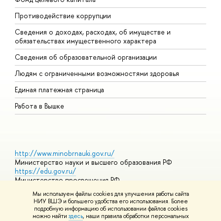
Противодействие коррупции
Ц
Сведения о доходах, расходах, об имуществе и
Б
обязательствах имущественного характера
О
Сведения об образовательной организации
О
Людям с ограниченными возможностями здоровья
Единая платежная страница
Работа в Вышке
http://www.minobrnauki.gov.ru/
Министерство науки и высшего образования РФ
https://edu.gov.ru/
Министерство просвещения РФ
https://elearning.hse.ru/mooc
Мы используем файлы cookies для улучшения работы сайта
Массовые открытые онлайн-курсы
НИУ ВШЭ и большего удобства его использования. Более
подробную информацию об использовании файлов cookies
можно найти
здесь
, наши правила обработки персональных