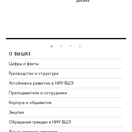
декана
О ВЫШКЕ
Цифры и факты
Л
Руководство и структура
Д
Устойчивое развитие в НИУ ВШЭ
О
Преподаватели и сотрудники
П
Корпуса и общежития
В
Закупки
П
Обращения граждан в НИУ ВШЭ
А
Фонд целевого капитала
Д