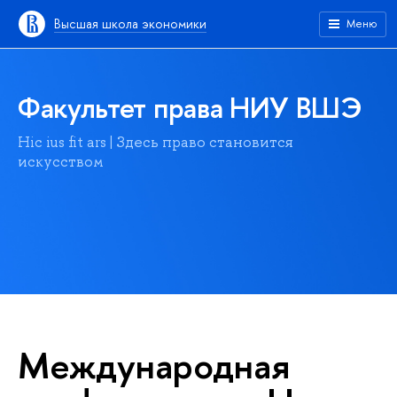
Высшая школа экономики
Меню
Факультет права НИУ ВШЭ
Hic ius fit ars | Здесь право становится
искусством
Международная