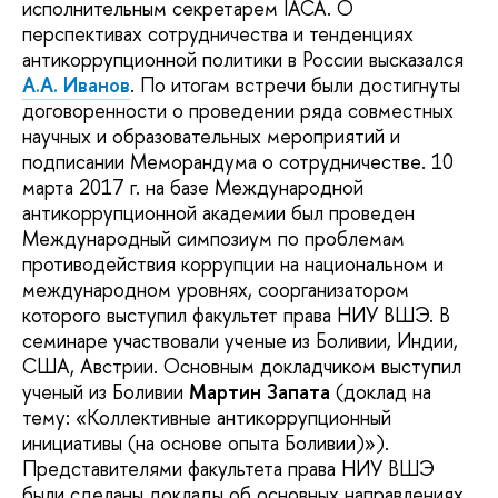
исполнительным секретарем IACA. О
перспективах сотрудничества и тенденциях
антикоррупционной политики в России высказался
А.А. Иванов
. По итогам встречи были достигнуты
договоренности о проведении ряда совместных
научных и образовательных мероприятий и
подписании Меморандума о сотрудничестве. 10
марта 2017 г. на базе Международной
антикоррупционной академии был проведен
Международный симпозиум по проблемам
противодействия коррупции на национальном и
международном уровнях, соорганизатором
которого выступил факультет права НИУ ВШЭ. В
семинаре участвовали ученые из Боливии, Индии,
США, Австрии. Основным докладчиком выступил
ученый из Боливии
Мартин Запата
(доклад на
тему: «Коллективные антикоррупционный
инициативы (на основе опыта Боливии)»).
Представителями факультета права НИУ ВШЭ
были сделаны доклады об основных направлениях