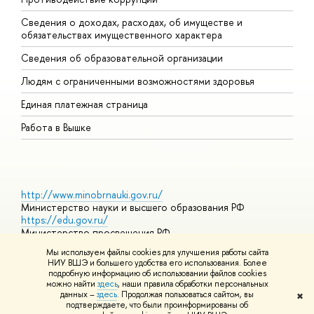
Сведения о доходах, расходах, об имуществе и
Б
обязательствах имущественного характера
О
Сведения об образовательной организации
О
Людям с ограниченными возможностями здоровья
Единая платежная страница
Работа в Вышке
http://www.minobrnauki.gov.ru/
Министерство науки и высшего образования РФ
https://edu.gov.ru/
Министерство просвещения РФ
https://elearning.hse.ru/mooc
Мы используем файлы cookies для улучшения работы сайта
Массовые открытые онлайн-курсы
НИУ ВШЭ и большего удобства его использования. Более
подробную информацию об использовании файлов cookies
можно найти
здесь
, наши правила обработки персональных
данных –
здесь
. Продолжая пользоваться сайтом, вы
✖
© НИУ ВШЭ 1993–2026
Адреса и контакты
Условия
подтверждаете, что были проинформированы об
использования материалов
Политика конфиденциальности
Карта