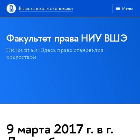
Высшая школа экономики
Меню
Факультет права НИУ ВШЭ
Hic ius fit ars | Здесь право становится
искусством
9 марта 2017 г. в г.