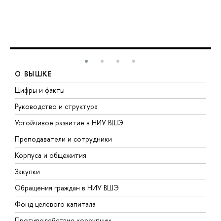
О ВЫШКЕ
Цифры и факты
Л
Руководство и структура
Д
Устойчивое развитие в НИУ ВШЭ
О
Преподаватели и сотрудники
П
Корпуса и общежития
В
Закупки
П
Обращения граждан в НИУ ВШЭ
А
Фонд целевого капитала
Д
Противодействие коррупции
Ц