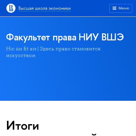
Высшая школа экономики
Меню
Факультет права НИУ ВШЭ
Hic ius fit ars | Здесь право становится
искусством
Итоги