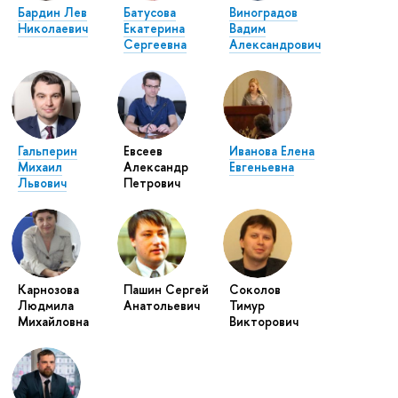
Бардин Лев
Батусова
Виноградов
Николаевич
Екатерина
Вадим
Сергеевна
Александрович
Гальперин
Евсеев
Иванова Елена
Михаил
Александр
Евгеньевна
Львович
Петрович
Карнозова
Пашин Сергей
Соколов
Людмила
Анатольевич
Тимур
Михайловна
Викторович