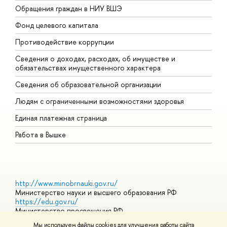
Обращения граждан в НИУ ВШЭ
А
Фонд целевого капитала
Д
Противодействие коррупции
Ц
Сведения о доходах, расходах, об имуществе и
Б
обязательствах имущественного характера
О
Сведения об образовательной организации
О
Людям с ограниченными возможностями здоровья
Единая платежная страница
Работа в Вышке
http://www.minobrnauki.gov.ru/
Министерство науки и высшего образования РФ
https://edu.gov.ru/
Министерство просвещения РФ
https://elearning.hse.ru/mooc
Мы используем файлы cookies для улучшения работы сайта