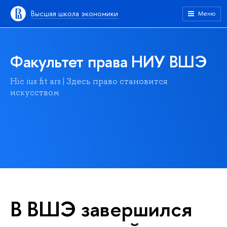
Высшая школа экономики
Меню
Факультет права НИУ ВШЭ
Hic ius fit ars | Здесь право становится
искусством
В ВШЭ завершился