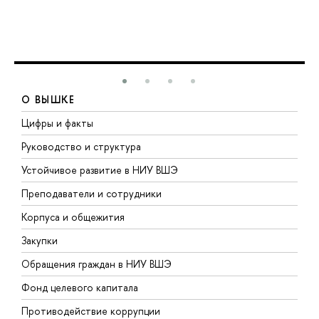
О ВЫШКЕ
Цифры и факты
Л
Руководство и структура
Д
Устойчивое развитие в НИУ ВШЭ
О
Преподаватели и сотрудники
П
Корпуса и общежития
В
Закупки
П
Обращения граждан в НИУ ВШЭ
А
Фонд целевого капитала
Д
Противодействие коррупции
Ц