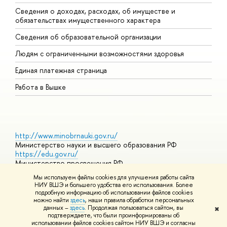
Сведения о доходах, расходах, об имуществе и
Б
обязательствах имущественного характера
О
Сведения об образовательной организации
О
Людям с ограниченными возможностями здоровья
Единая платежная страница
Работа в Вышке
http://www.minobrnauki.gov.ru/
Министерство науки и высшего образования РФ
https://edu.gov.ru/
Министерство просвещения РФ
https://elearning.hse.ru/mooc
Мы используем файлы cookies для улучшения работы сайта
Массовые открытые онлайн-курсы
НИУ ВШЭ и большего удобства его использования. Более
подробную информацию об использовании файлов cookies
можно найти
здесь
, наши правила обработки персональных
данных –
здесь
. Продолжая пользоваться сайтом, вы
✖
© НИУ ВШЭ 1993–2026
Адреса и контакты
Условия
подтверждаете, что были проинформированы об
использования материалов
Политика конфиденциальности
Карта
использовании файлов cookies сайтом НИУ ВШЭ и согласны