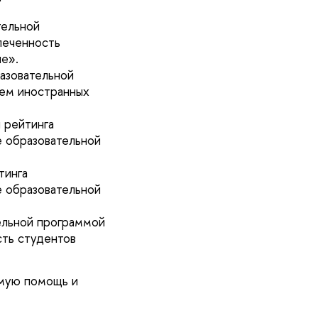
тельной
леченность
е».
азовательной
ем иностранных
 рейтинга
е образовательной
тинга
е образовательной
ельной программой
ть студентов
имую помощь и