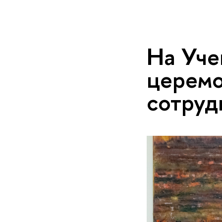
На Уче
церемо
сотруд