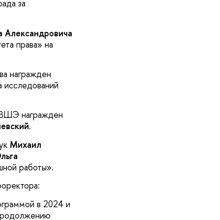
ада за
а Александровича
ета права» на
ва награжден
а исследований
У ВШЭ награжден
невский
.
аук
Михаил
льга
шной работы».
роректора:
ограммой в 2024 и
 продолжению