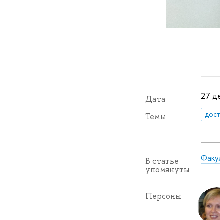
27 де
Дата
дос
Темы
Факу
В статье
упомянуты
Персоны