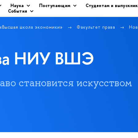
Наука
Поступающим
Студентам и выпускни
События
 «Высшая школа экономики»
Факультет права
Нов
ава НИУ ВШЭ
 право становится искусством