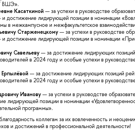
У ВШЭ».
еевне Касаткиной
— за успехи в руководстве образова
4 и достижение лидирующей позиции в номинации «Вов
мы в межкампусное и межфакультетское взаимодействи
рьевичу Старженецкому
— за успехи в руководстве обр
4 и достижение лидирующей позиции в номинации «При
овичу Савельеву
— за достижение лидирующих позиций
оводителей в 2024 году и особые успехи в руководств
 Ерпылёвой
— за достижение лидирующих позиций рей
оводителей в 2024 году и особые успехи в руководств
дровичу Иванову
— за успехи в руководстве образоват
ие лидирующей позиции в номинации «Удовлетвореннос
ательной программы».
благодарность коллегам за их вовлеченность и неоцен
хов и достижений в профессиональной деятельности!