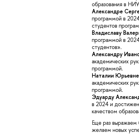
образования в НИ
Александре Серг
программой в 202
студентов програм
Владиславу Вале
программой в 202
студентов».
Александру Иван
академических рук
программой.
Наталии Юрьевне
академических рук
программой.
Эдуарду Алексан
в 2024 и достижен
качеством образов
Еще раз выражаем 
желаем новых успе