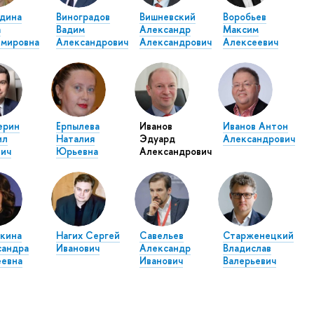
дина
Виноградов
Вишневский
Воробьев
а
Вадим
Александр
Максим
имировна
Александрович
Александрович
Алексеевич
ерин
Ерпылева
Иванов
Иванов Антон
ил
Наталия
Эдуард
Александрович
ич
Юрьевна
Александрович
кина
Нагих Сергей
Савельев
Старженецкий
сандра
Иванович
Александр
Владислав
еевна
Иванович
Валерьевич