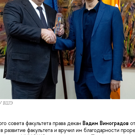
У ВШЭ
ого совета факультета права декан
Вадим Виноградов
от
 в развитие факультета и вручил им благодарности прор