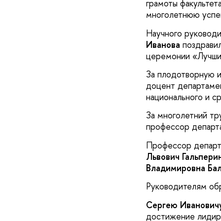
грамоты факультет
многолетнюю успе
Научного руководи
Иванова
поздравил
церемонии «Лучший
За плодотворную и
доцент департамен
национального и с
За многолетний т
профессор департ
Профессор департ
Львович Гальпери
Владимировна Ба
Руководителям обр
Сергею Иванович
достижение лидир