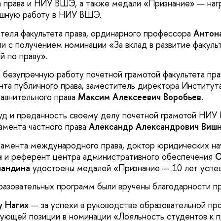
а права и НИУ ВШЭ, а также медали «Признание» — нагр
шную работу в НИУ ВШЭ.
теля факультета права, ординарного профессора
Антон
и с получением номинации «За вклад в развитие факульт
 по праву».
 безупречную работу почетной грамотой факультета пра
та публичного права, заместитель директора Институт
равнительного права
Максим Алексеевич Воробьев
.
руд и преданность своему делу почетной грамотой НИ
амента частного права
Александр Александрович Виш
амента международного права, доктор юридических н
н
и референт центра административного обеспечения
О
ландина
удостоены медалей «Признание — 10 лет успе
азовательных программ были вручены благодарности п
у Нагих
— за успехи в руководстве образовательной пр
ующей позиции в номинации «Лояльность студентов к