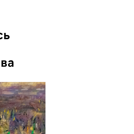
сь
ава