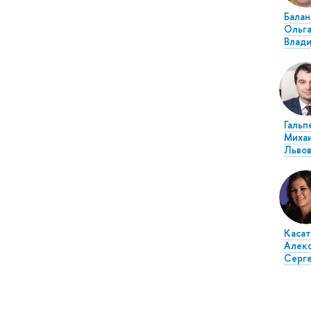
Балан
Ольг
Влад
Гальп
Миха
Львов
Касат
Алек
Серг