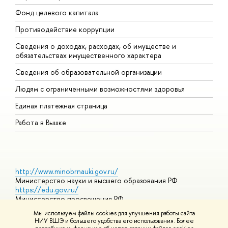
Фонд целевого капитала
Д
Противодействие коррупции
Ц
Сведения о доходах, расходах, об имуществе и
Б
обязательствах имущественного характера
О
Сведения об образовательной организации
О
Людям с ограниченными возможностями здоровья
Единая платежная страница
Работа в Вышке
http://www.minobrnauki.gov.ru/
Министерство науки и высшего образования РФ
https://edu.gov.ru/
Министерство просвещения РФ
https://elearning.hse.ru/mooc
Мы используем файлы cookies для улучшения работы сайта
Массовые открытые онлайн-курсы
НИУ ВШЭ и большего удобства его использования. Более