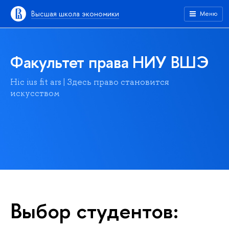
Высшая школа экономики
Меню
Факультет права НИУ ВШЭ
Hic ius fit ars | Здесь право становится
искусством
Выбор студентов: