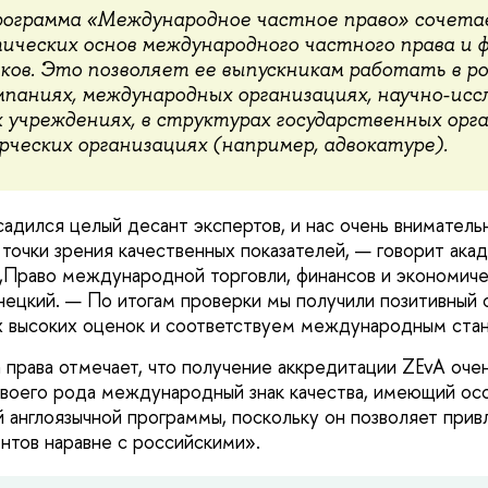
ограмма «Международное частное право» сочета
ических основ международного частного права и 
ков. Это позволяет ее выпускникам работать в ро
паниях, международных организациях, научно-исс
 учреждениях, в структурах государственных орга
рческих организациях (например, адвокатуре).
садился целый десант экспертов, и нас очень вниматель
 точки зрения качественных показателей, — говорит ака
Право международной торговли, финансов и экономиче
ецкий. — По итогам проверки мы получили позитивный 
х высоких оценок и соответствуем международным ста
 права отмечает, что получение аккредитации ZEvA оче
воего рода международный знак качества, имеющий ос
й англоязычной программы, поскольку он позволяет прив
нтов наравне с российскими».