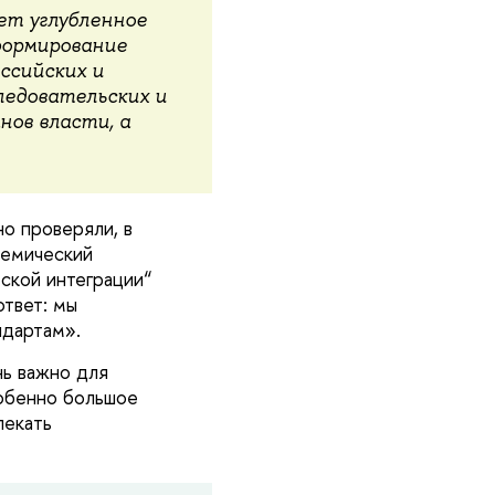
ет углубленное
формирование
ссийских и
ледовательских и
нов власти, а
но проверяли, в
демический
ской интеграции“
ответ: мы
ндартам».
нь важно для
обенно большое
лекать