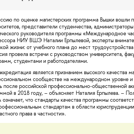
ссию по оценке магистерских программа Вышки вошли 
ситетов, представители студенчества, администраторы 
ического руководителя программы «Международное час
ссора НИУ ВШЭ Наталии Ерпылевой, эксперты внимател
кой жизни: от учебного плана до мест трудоустройства
сия провела встречи с руководством университета, факу
рамм, студентами и работодателями.
кредитация является признанием высокого качества м
ессиональном сообществе на международном уровне и 
ь после российской профессионально-общественной ак
ммой в 2018 году, – объясняет Наталия Ерпылева. – По
 означает, что стандарты качества программы соответс
офессиональным стандартам в области юриспруденции
стного права в частности».