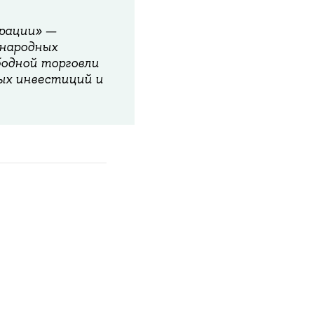
грации» —
ународных
бодной торговли
ых инвестиций и