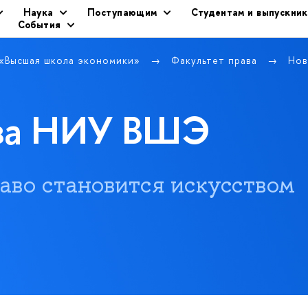
Наука
Поступающим
Студентам и выпускни
События
 «Высшая школа экономики»
Факультет права
Нов
ава НИУ ВШЭ
 право становится искусством