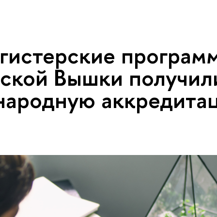
гистерские програм
ской Вышки получил
народную аккредита