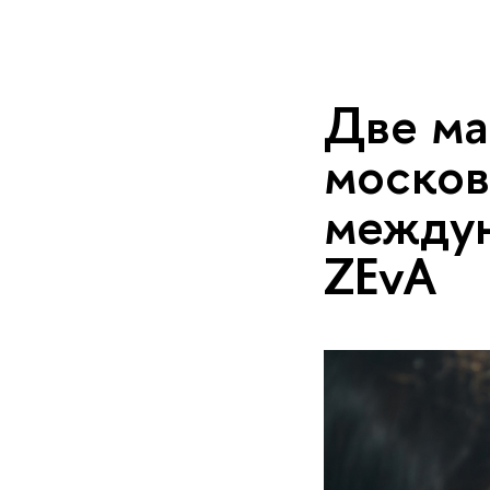
Две ма
москов
между
ZEvA