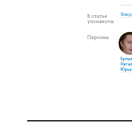
Факу
В статье
упомянуты
Персоны
Ерпыл
Натал
Юрье