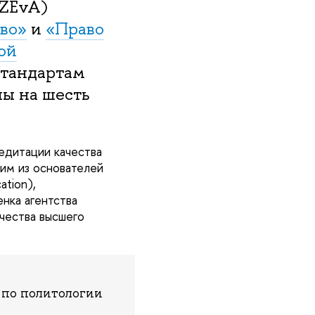
(ZEvA)
во»
и
«Право
ой
тандартам
ны на шесть
едитации качества
ним из основателей
ation),
нка агентства
чества высшего
по политологии