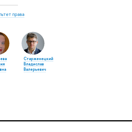
льтет права
ева
Старженецкий
ия
Владислав
вна
Валерьевич