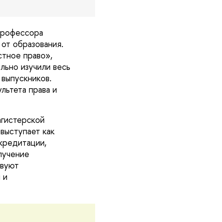
профессора
от образования.
тное право»,
ьно изучили весь
 выпускников.
льтета права и
агистерской
выступает как
кредитации,
лучение
твуют
 и