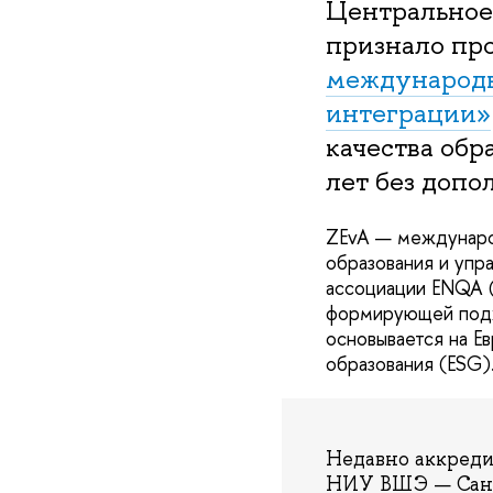
Центральное 
признало п
международн
интеграции»
качества обр
лет без допо
ZEvA — международ
образования и упр
ассоциации ENQA (E
формирующей подхо
основывается на Е
образования (ESG)
Недавно аккреди
НИУ ВШЭ — Санк