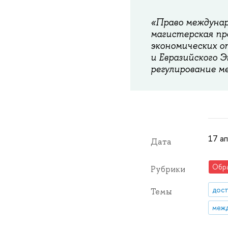
«Право междунар
магистерская пр
экономических о
и Евразийского 
регулирование м
17 ап
Дата
Обр
Рубрики
дос
Темы
межд