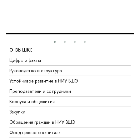
О ВЫШКЕ
Цифры и факты
Л
Руководство и структура
Д
Устойчивое развитие в НИУ ВШЭ
О
Преподаватели и сотрудники
П
Корпуса и общежития
В
Закупки
П
Обращения граждан в НИУ ВШЭ
А
Фонд целевого капитала
Д