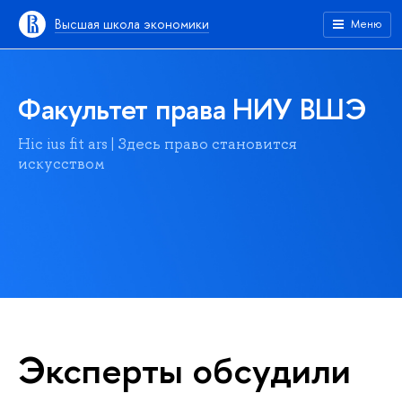
Высшая школа экономики
Меню
Факультет права НИУ ВШЭ
Hic ius fit ars | Здесь право становится
искусством
Эксперты обсудили