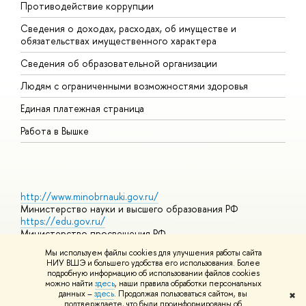
Противодействие коррупции
Ц
Сведения о доходах, расходах, об имуществе и
Б
обязательствах имущественного характера
О
Сведения об образовательной организации
О
Людям с ограниченными возможностями здоровья
Единая платежная страница
Работа в Вышке
http://www.minobrnauki.gov.ru/
Министерство науки и высшего образования РФ
https://edu.gov.ru/
Министерство просвещения РФ
https://elearning.hse.ru/mooc
Мы используем файлы cookies для улучшения работы сайта
Массовые открытые онлайн-курсы
НИУ ВШЭ и большего удобства его использования. Более
подробную информацию об использовании файлов cookies
можно найти
здесь
, наши правила обработки персональных
данных –
здесь
. Продолжая пользоваться сайтом, вы
✖
© НИУ ВШЭ 1993–2026
Адреса и контакты
Условия
подтверждаете, что были проинформированы об