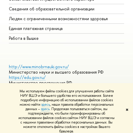
О
Сведения об образовательной организации
О
Людям с ограниченными возможностями здоровья
Единая платежная страница
Работа в Вышке
http://www.minobrnauki.gov.ru/
Министерство науки и высшего образования РФ
https://edu.gov.ru/
Министерство просвещения РФ
https://elearning.hse.ru/mooc
Мы используем файлы cookies для улучшения работы сайта
Массовые открытые онлайн-курсы
НИУ ВШЭ и большего удобства его использования. Более
подробную информацию об использовании файлов cookies
можно найти
здесь
, наши правила обработки персональных
данных –
здесь
. Продолжая пользоваться сайтом, вы
✖
© НИУ ВШЭ 1993–2026
Адреса и контакты
Условия
подтверждаете, что были проинформированы об
использования материалов
Политика конфиденциальности
Карта
использовании файлов cookies сайтом НИУ ВШЭ и согласны
сайта
с нашими правилами обработки персональных данных. Вы
Шрифты HSE Sans и HSE Slab разработаны в
Школе дизайна НИУ
можете отключить файлы cookies в настройках Вашего
ВШЭ
браузера.