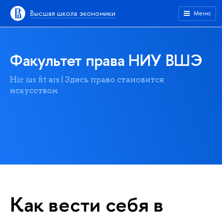
Высшая школа экономики
Меню
Факультет права НИУ ВШЭ
Hic ius fit ars | Здесь право становится
искусством
Как вести себя в