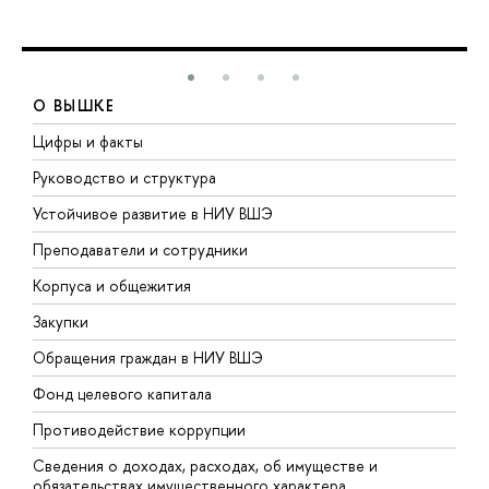
О ВЫШКЕ
Цифры и факты
Л
Руководство и структура
Д
Устойчивое развитие в НИУ ВШЭ
О
Преподаватели и сотрудники
П
Корпуса и общежития
В
Закупки
П
Обращения граждан в НИУ ВШЭ
А
Фонд целевого капитала
Д
Противодействие коррупции
Ц
Сведения о доходах, расходах, об имуществе и
Б
обязательствах имущественного характера