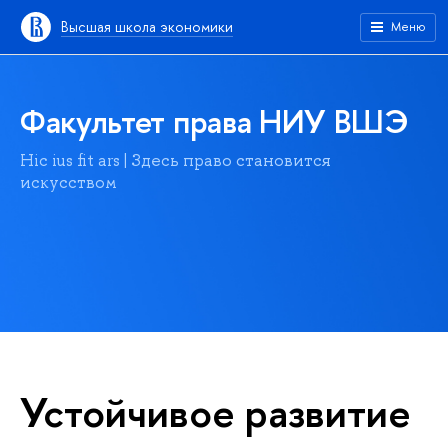
Высшая школа экономики
Меню
Факультет права НИУ ВШЭ
Hic ius fit ars | Здесь право становится
искусством
Устойчивое развитие