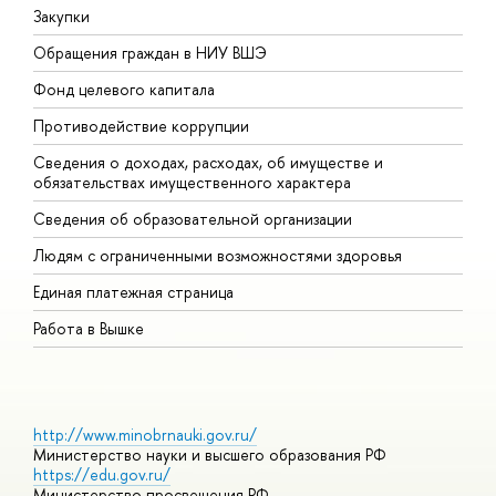
Закупки
П
Обращения граждан в НИУ ВШЭ
А
Фонд целевого капитала
Д
Противодействие коррупции
Ц
Сведения о доходах, расходах, об имуществе и
Б
обязательствах имущественного характера
О
Сведения об образовательной организации
О
Людям с ограниченными возможностями здоровья
Единая платежная страница
Работа в Вышке
http://www.minobrnauki.gov.ru/
Министерство науки и высшего образования РФ
https://edu.gov.ru/
Министерство просвещения РФ