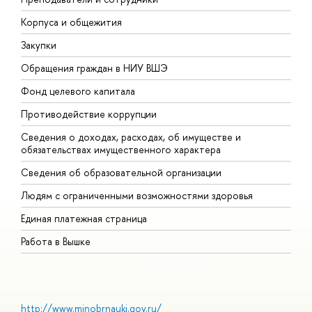
Корпуса и общежития
В
Закупки
П
Обращения граждан в НИУ ВШЭ
А
Фонд целевого капитала
Д
Противодействие коррупции
Ц
Сведения о доходах, расходах, об имуществе и
Б
обязательствах имущественного характера
О
Сведения об образовательной организации
О
Людям с ограниченными возможностями здоровья
Единая платежная страница
Работа в Вышке
http://www.minobrnauki.gov.ru/