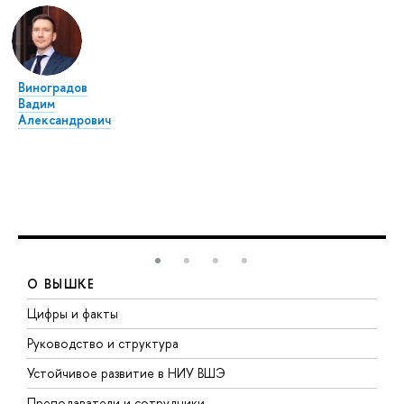
Виноградов
Вадим
Александрович
О ВЫШКЕ
Цифры и факты
Л
Руководство и структура
Д
Устойчивое развитие в НИУ ВШЭ
О
Преподаватели и сотрудники
П