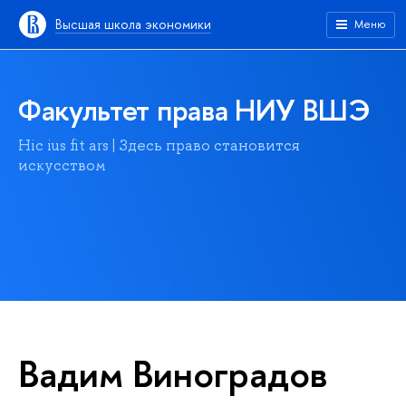
Высшая школа экономики
Меню
Факультет права НИУ ВШЭ
Hic ius fit ars | Здесь право становится
искусством
Вадим Виноградов