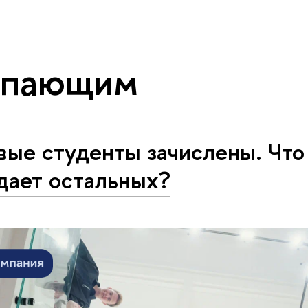
упающим
вые студенты зачислены. Что
дает остальных?