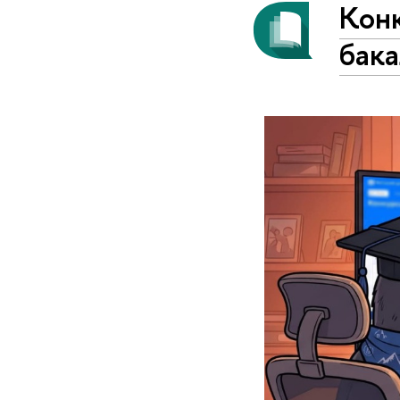
Кон
бак