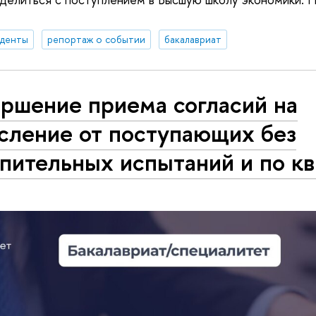
уденты
репортаж о событии
бакалавриат
ршение приема согласий на
сление от поступающих без
пительных испытаний и по к