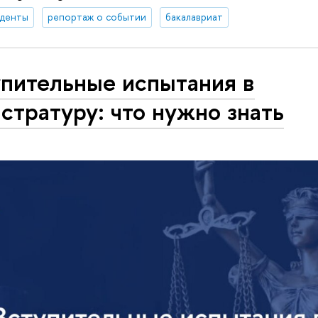
уденты
репортаж о событии
бакалавриат
упительные испытания в
стратуру: что нужно знать