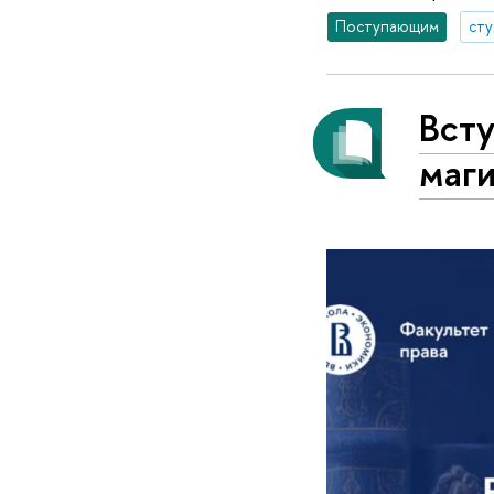
Поступающим
ст
Вст
маги