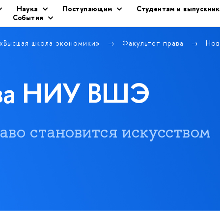
Наука
Поступающим
Студентам и выпускни
События
 «Высшая школа экономики»
Факультет права
Нов
ава НИУ ВШЭ
 право становится искусством