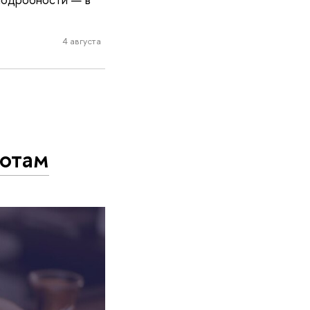
4 августа
вотам