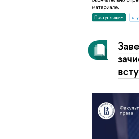
материале.
Поступающим
ст
Заве
зачи
всту