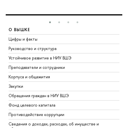
О ВЫШКЕ
Цифры и факты
Л
Руководство и структура
Д
Устойчивое развитие в НИУ ВШЭ
О
Преподаватели и сотрудники
П
Корпуса и общежития
В
Закупки
П
Обращения граждан в НИУ ВШЭ
А
Фонд целевого капитала
Д
Противодействие коррупции
Ц
Сведения о доходах, расходах, об имуществе и
Б