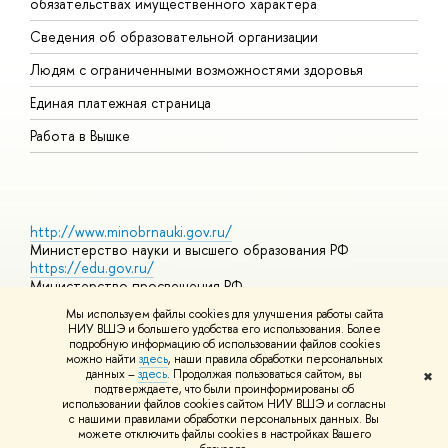
обязательствах имущественного характера
О
Сведения об образовательной организации
О
Людям с ограниченными возможностями здоровья
Единая платежная страница
Работа в Вышке
http://www.minobrnauki.gov.ru/
Министерство науки и высшего образования РФ
https://edu.gov.ru/
Министерство просвещения РФ
https://elearning.hse.ru/mooc
Мы используем файлы cookies для улучшения работы сайта
Массовые открытые онлайн-курсы
НИУ ВШЭ и большего удобства его использования. Более
подробную информацию об использовании файлов cookies
можно найти
здесь
, наши правила обработки персональных
данных –
здесь
. Продолжая пользоваться сайтом, вы
✖
© НИУ ВШЭ 1993–2026
Адреса и контакты
Условия
подтверждаете, что были проинформированы об
использования материалов
Политика конфиденциальности
Карта
использовании файлов cookies сайтом НИУ ВШЭ и согласны
сайта
с нашими правилами обработки персональных данных. Вы
Шрифты HSE Sans и HSE Slab разработаны в
Школе дизайна НИУ
можете отключить файлы cookies в настройках Вашего
ВШЭ