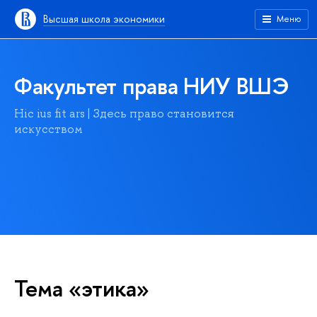
Высшая школа экономики
Меню
Факультет права НИУ ВШЭ
Hic ius fit ars | Здесь право становится
искусством
Тема «этика»