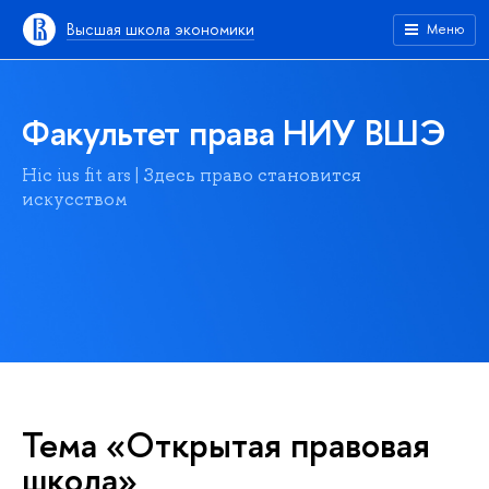
Высшая школа экономики
Меню
Факультет права НИУ ВШЭ
Hic ius fit ars | Здесь право становится
искусством
Тема «Открытая правовая
школа»