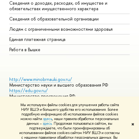
Сведения о доходах, расходах, об имуществе и
Б
обязательствах имущественного характера
О
Сведения об образовательной организации
О
Людям с ограниченными возможностями здоровья
Единая платежная страница
Работа в Вышке
http://www.minobrnauki.gov.ru/
Министерство науки и высшего образования РФ
https://edu.gov.ru/
Министерство просвещения РФ
https://elearning.hse.ru/mooc
Мы используем файлы cookies для улучшения работы сайта
Массовые открытые онлайн-курсы
НИУ ВШЭ и большего удобства его использования. Более
подробную информацию об использовании файлов cookies
можно найти
здесь
, наши правила обработки персональных
данных –
здесь
. Продолжая пользоваться сайтом, вы
✖
© НИУ ВШЭ 1993–2026
Адреса и контакты
Условия
подтверждаете, что были проинформированы об
использования материалов
Политика конфиденциальности
Карта
использовании файлов cookies сайтом НИУ ВШЭ и согласны
сайта
с нашими правилами обработки персональных данных. Вы