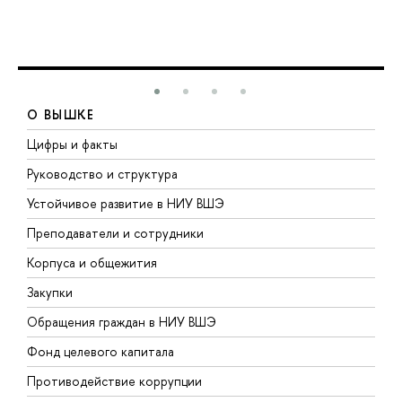
О ВЫШКЕ
Цифры и факты
Л
Руководство и структура
Д
Устойчивое развитие в НИУ ВШЭ
О
Преподаватели и сотрудники
П
Корпуса и общежития
В
Закупки
П
Обращения граждан в НИУ ВШЭ
А
Фонд целевого капитала
Д
Противодействие коррупции
Ц