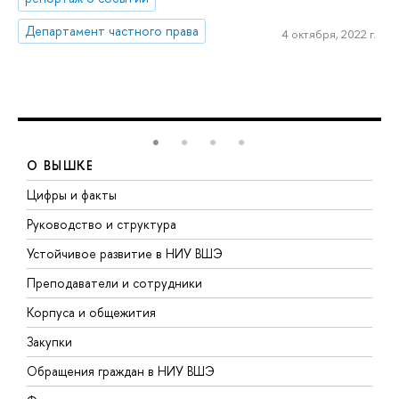
Департамент частного права
4 октября, 2022 г.
О ВЫШКЕ
Цифры и факты
Л
Руководство и структура
Д
Устойчивое развитие в НИУ ВШЭ
О
Преподаватели и сотрудники
П
Корпуса и общежития
В
Закупки
П
Обращения граждан в НИУ ВШЭ
А