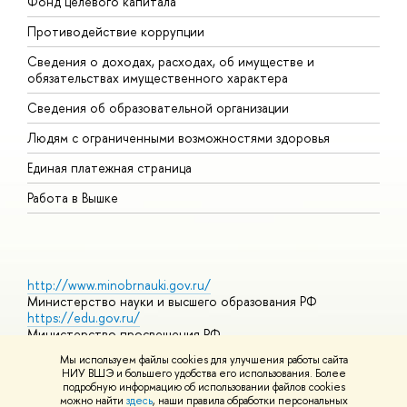
Фонд целевого капитала
Д
Противодействие коррупции
Ц
Сведения о доходах, расходах, об имуществе и
Б
обязательствах имущественного характера
О
Сведения об образовательной организации
О
Людям с ограниченными возможностями здоровья
Единая платежная страница
Работа в Вышке
http://www.minobrnauki.gov.ru/
Министерство науки и высшего образования РФ
https://edu.gov.ru/
Министерство просвещения РФ
https://elearning.hse.ru/mooc
Мы используем файлы cookies для улучшения работы сайта
Массовые открытые онлайн-курсы
НИУ ВШЭ и большего удобства его использования. Более
подробную информацию об использовании файлов cookies
можно найти
здесь
, наши правила обработки персональных