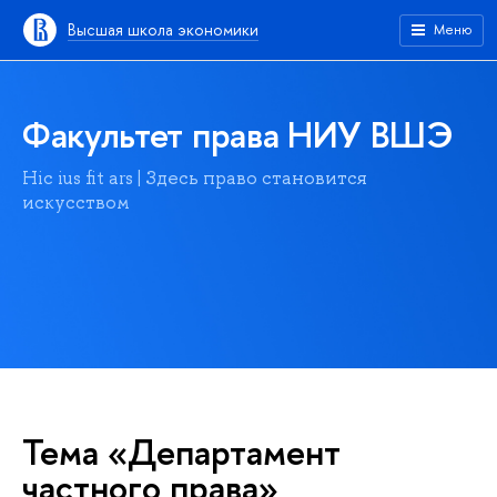
Высшая школа экономики
Меню
Факультет права НИУ ВШЭ
Hic ius fit ars | Здесь право становится
искусством
Тема «Департамент
частного права»