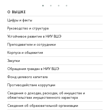
О ВЫШКЕ
Цифры и факты
Л
Руководство и структура
Д
Устойчивое развитие в НИУ ВШЭ
О
Преподаватели и сотрудники
П
Корпуса и общежития
В
Закупки
П
Обращения граждан в НИУ ВШЭ
А
Фонд целевого капитала
Д
Противодействие коррупции
Ц
Сведения о доходах, расходах, об имуществе и
Б
обязательствах имущественного характера
О
Сведения об образовательной организации
О