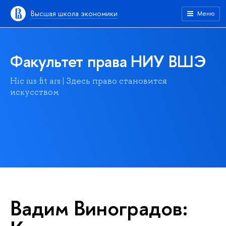
Высшая школа экономики
Меню
Факультет права НИУ ВШЭ
Hic ius fit ars | Здесь право становится
искусством
Вадим Виноградов: