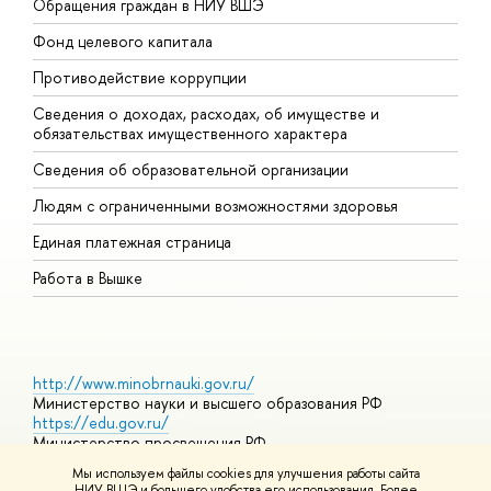
Обращения граждан в НИУ ВШЭ
А
Фонд целевого капитала
Д
Противодействие коррупции
Ц
Сведения о доходах, расходах, об имуществе и
Б
обязательствах имущественного характера
О
Сведения об образовательной организации
О
Людям с ограниченными возможностями здоровья
Единая платежная страница
Работа в Вышке
http://www.minobrnauki.gov.ru/
Министерство науки и высшего образования РФ
https://edu.gov.ru/
Министерство просвещения РФ
https://elearning.hse.ru/mooc
Мы используем файлы cookies для улучшения работы сайта
Массовые открытые онлайн-курсы
НИУ ВШЭ и большего удобства его использования. Более