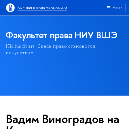
Высшая школа экономики
Меню
Факультет права НИУ ВШЭ
Hic ius fit ars | Здесь право становится
искусством
Вадим Виноградов на