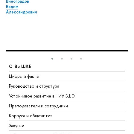
Виноградов
Вадим
Александрович
О ВЫШКЕ
Цифры и факты
Л
Руководство и структура
Д
Устойчивое развитие в НИУ ВШЭ
О
Преподаватели и сотрудники
П
Корпуса и общежития
В
Закупки
П