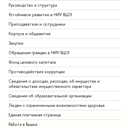
Руководство и структура
Д
Устойчивое развитие в НИУ ВШЭ
О
Преподаватели и сотрудники
П
Корпуса и общежития
В
Закупки
П
Обращения граждан в НИУ ВШЭ
А
Фонд целевого капитала
Д
Противодействие коррупции
Ц
Сведения о доходах, расходах, об имуществе и
Б
обязательствах имущественного характера
О
Сведения об образовательной организации
О
Людям с ограниченными возможностями здоровья
Единая платежная страница
Работа в Вышке