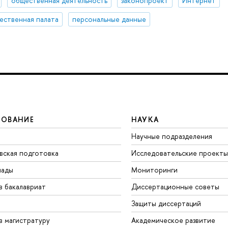
общественная деятельность
законопроект
Интернет
ственная палата
персональные данные
ЗОВАНИЕ
НАУКА
Научные подразделения
вская подготовка
Исследовательские проекты
иады
Мониторинги
в бакалавриат
Диссертационные советы
Защиты диссертаций
в магистратуру
Академическое развитие