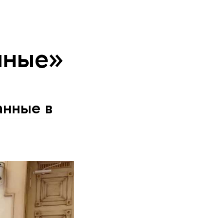
нные»
анные в