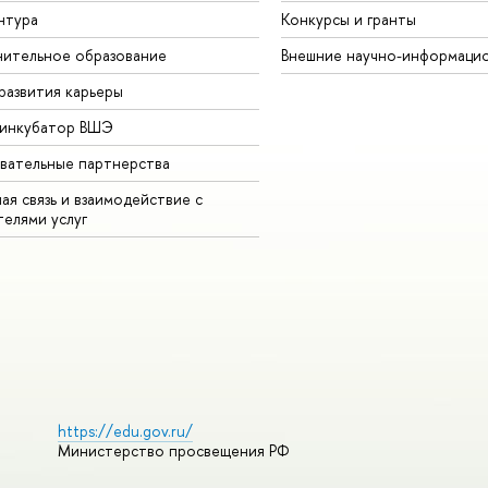
нтура
Конкурсы и гранты
ительное образование
Внешние научно-информаци
развития карьеры
-инкубатор ВШЭ
вательные партнерства
ая связь и взаимодействие с
телями услуг
https://edu.gov.ru/
Министерство просвещения РФ