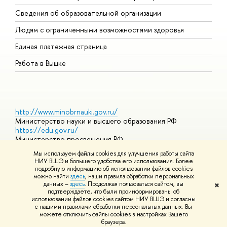
О
Сведения об образовательной организации
О
Людям с ограниченными возможностями здоровья
Единая платежная страница
Работа в Вышке
http://www.minobrnauki.gov.ru/
Министерство науки и высшего образования РФ
https://edu.gov.ru/
Министерство просвещения РФ
https://elearning.hse.ru/mooc
Мы используем файлы cookies для улучшения работы сайта
Массовые открытые онлайн-курсы
НИУ ВШЭ и большего удобства его использования. Более
подробную информацию об использовании файлов cookies
можно найти
здесь
, наши правила обработки персональных
данных –
здесь
. Продолжая пользоваться сайтом, вы
✖
© НИУ ВШЭ 1993–2026
Адреса и контакты
Условия
подтверждаете, что были проинформированы об
использования материалов
Политика конфиденциальности
Карта
использовании файлов cookies сайтом НИУ ВШЭ и согласны
сайта
с нашими правилами обработки персональных данных. Вы
Шрифты HSE Sans и HSE Slab разработаны в
Школе дизайна НИУ
можете отключить файлы cookies в настройках Вашего
ВШЭ
браузера.