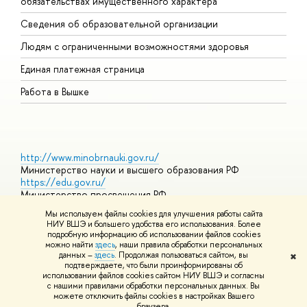
обязательствах имущественного характера
О
Сведения об образовательной организации
О
Людям с ограниченными возможностями здоровья
Единая платежная страница
Работа в Вышке
http://www.minobrnauki.gov.ru/
Министерство науки и высшего образования РФ
https://edu.gov.ru/
Министерство просвещения РФ
https://elearning.hse.ru/mooc
Мы используем файлы cookies для улучшения работы сайта
Массовые открытые онлайн-курсы
НИУ ВШЭ и большего удобства его использования. Более
подробную информацию об использовании файлов cookies
можно найти
здесь
, наши правила обработки персональных
данных –
здесь
. Продолжая пользоваться сайтом, вы
✖
© НИУ ВШЭ 1993–2026
Адреса и контакты
Условия
подтверждаете, что были проинформированы об
использования материалов
Политика конфиденциальности
Карта
использовании файлов cookies сайтом НИУ ВШЭ и согласны
сайта
с нашими правилами обработки персональных данных. Вы
Шрифты HSE Sans и HSE Slab разработаны в
Школе дизайна НИУ
можете отключить файлы cookies в настройках Вашего
ВШЭ
браузера.