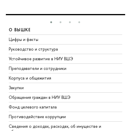
О ВЫШКЕ
Цифры и факты
Л
Руководство и структура
Д
Устойчивое развитие в НИУ ВШЭ
О
Преподаватели и сотрудники
П
Корпуса и общежития
В
Закупки
П
Обращения граждан в НИУ ВШЭ
А
Фонд целевого капитала
Д
Противодействие коррупции
Ц
Сведения о доходах, расходах, об имуществе и
Б