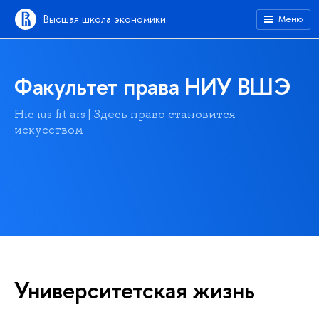
Высшая школа экономики
Меню
Факультет права НИУ ВШЭ
Hic ius fit ars | Здесь право становится
искусством
Университетская жизнь