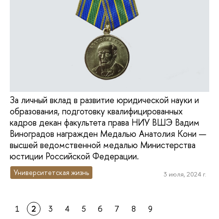
За личный вклад в развитие юридической науки и
образования, подготовку квалифицированных
кадров декан факультета права НИУ ВШЭ Вадим
Виноградов награжден Медалью Анатолия Кони —
высшей ведомственной медалью Министерства
юстиции Российской Федерации.
Университетская жизнь
3 июля, 2024 г.
1
2
3
4
5
6
7
8
9