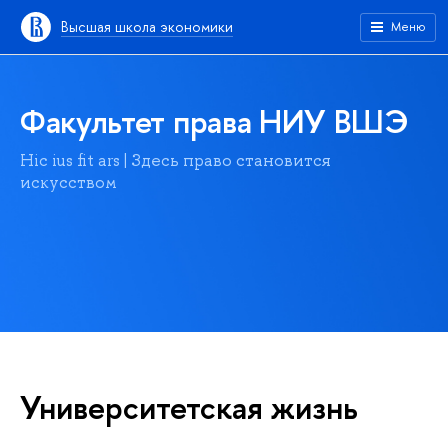
Высшая школа экономики
Меню
Факультет права НИУ ВШЭ
Hic ius fit ars | Здесь право становится
искусством
Университетская жизнь