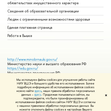
обязательствах имущественного характера
О
Сведения об образовательной организации
О
Людям с ограниченными возможностями здоровья
Единая платежная страница
Работа в Вышке
http://www.minobrnauki.gov.ru/
Министерство науки и высшего образования РФ
https://edu.gov.ru/
Министерство просвещения РФ
https://elearning.hse.ru/mooc
Мы используем файлы cookies для улучшения работы сайта
Массовые открытые онлайн-курсы
НИУ ВШЭ и большего удобства его использования. Более
подробную информацию об использовании файлов cookies
можно найти
здесь
, наши правила обработки персональных
данных –
здесь
. Продолжая пользоваться сайтом, вы
✖
© НИУ ВШЭ 1993–2026
Адреса и контакты
Условия
подтверждаете, что были проинформированы об
использования материалов
Политика конфиденциальности
Карта
использовании файлов cookies сайтом НИУ ВШЭ и согласны
сайта
с нашими правилами обработки персональных данных. Вы
Шрифты HSE Sans и HSE Slab разработаны в
Школе дизайна НИУ
можете отключить файлы cookies в настройках Вашего