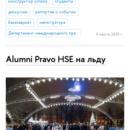
конструктор успеха
студенты
дискуссии
репортаж о событии
бакалавриат
магистратура
Департамент международного права
9 марта, 2023 г.
Alumni Pravo HSE на льду