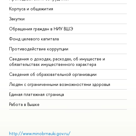
Корпуса и общежития
В
Закупки
П
Обращения граждан в НИУ ВШЭ
А
Фонд целевого капитала
Д
Противодействие коррупции
Ц
Сведения о доходах, расходах, об имуществе и
Б
обязательствах имущественного характера
О
Сведения об образовательной организации
О
Людям с ограниченными возможностями здоровья
Единая платежная страница
Работа в Вышке
http://www.minobrnauki.gov.ru/