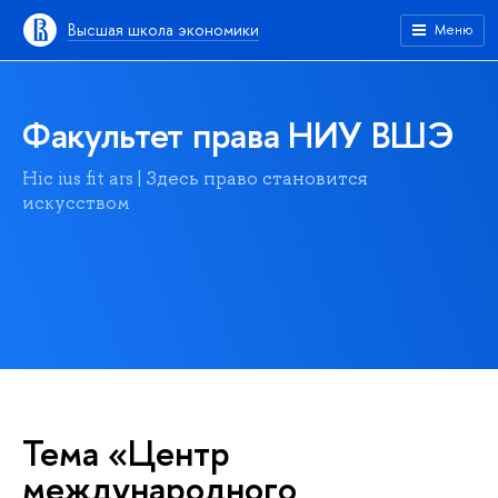
Высшая школа экономики
Меню
Факультет права НИУ ВШЭ
Hic ius fit ars | Здесь право становится
искусством
Тема «Центр
международного