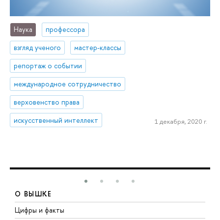
Наука
профессора
взгляд ученого
мастер-классы
репортаж о событии
международное сотрудничество
верховенство права
искусственный интеллект
1 декабря, 2020 г.
О ВЫШКЕ
Цифры и факты
Л