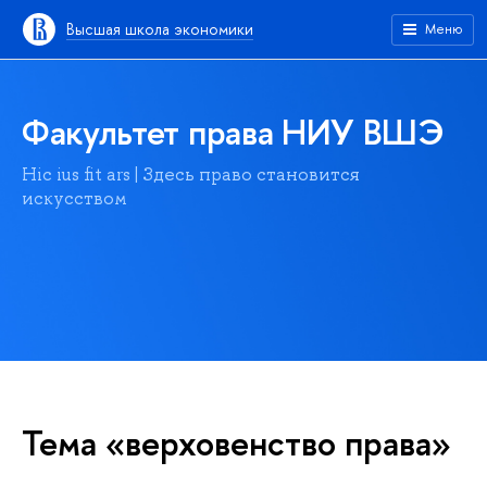
Высшая школа экономики
Меню
Факультет права НИУ ВШЭ
Hic ius fit ars | Здесь право становится
искусством
Тема «верховенство права»