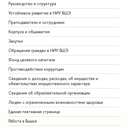
Руководство и структура
Д
Устойчивое развитие в НИУ ВШЭ
О
Преподаватели и сотрудники
П
Корпуса и общежития
В
Закупки
П
Обращения граждан в НИУ ВШЭ
А
Фонд целевого капитала
Д
Противодействие коррупции
Ц
Сведения о доходах, расходах, об имуществе и
Б
обязательствах имущественного характера
О
Сведения об образовательной организации
О
Людям с ограниченными возможностями здоровья
Единая платежная страница
Работа в Вышке