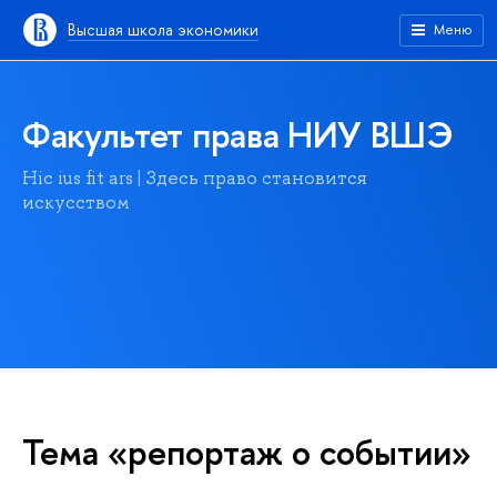
Высшая школа экономики
Меню
Факультет права НИУ ВШЭ
Hic ius fit ars | Здесь право становится
искусством
Тема «репортаж о событии»