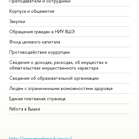
Преподаватели и сотрудники
П
Корпуса и общежития
В
Закупки
П
Обращения граждан в НИУ ВШЭ
А
Фонд целевого капитала
Д
Противодействие коррупции
Ц
Сведения о доходах, расходах, об имуществе и
Б
обязательствах имущественного характера
О
Сведения об образовательной организации
О
Людям с ограниченными возможностями здоровья
Единая платежная страница
Работа в Вышке
http://www.minobrnauki.gov.ru/