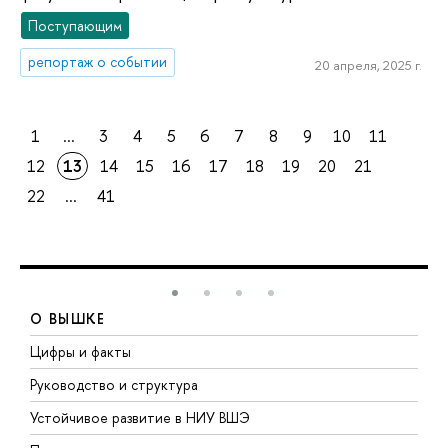
Поступающим
репортаж о событии
20 апреля, 2025 г.
1
...
3
4
5
6
7
8
9
10
11
12
13
14
15
16
17
18
19
20
21
22
...
41
О ВЫШКЕ
Цифры и факты
Л
Руководство и структура
Д
Устойчивое развитие в НИУ ВШЭ
О