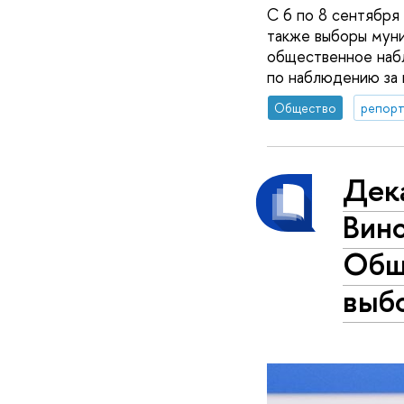
С 6 по 8 сентября
также выборы муни
общественное наб
по наблюдению за 
Общество
репорт
Дека
Вино
Общ
выб