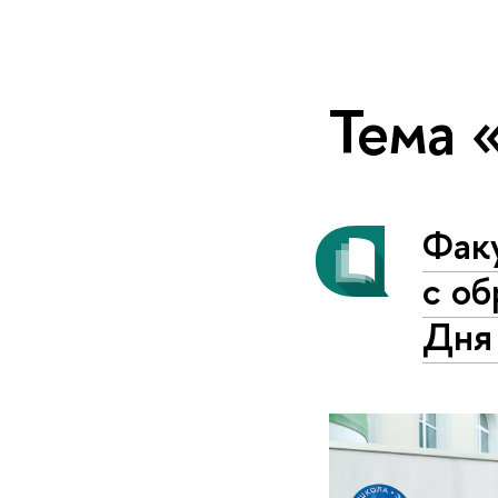
Тема 
Фак
с о
Дня