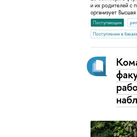
и их родителей с 
организует Высшая
Поступающим
реп
Кома
факу
раб
наб