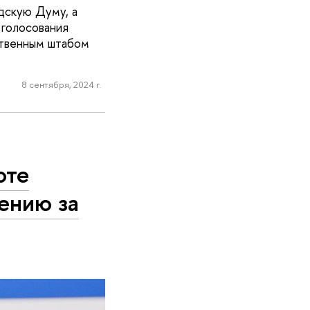
дскую Думу, а
 голосования
твенным штабом
8 сентября, 2024 г.
оте
ению за