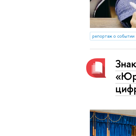
репортаж о событии
Зна
«Юр
циф