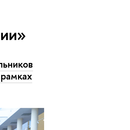
тии»
льников
 рамках