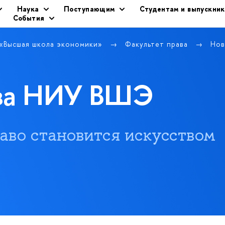
Наука
Поступающим
Студентам и выпускни
События
 «Высшая школа экономики»
Факультет права
Нов
ава НИУ ВШЭ
 право становится искусством