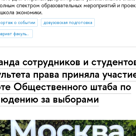
полным спектром образовательных мероприятий и проек
 школа экономики.
ортаж о событии
довузовская подготовка
Поступление в бакалавриат факультета права
нда сотрудников и студенто
льтета права приняла участи
оте Общественного штаба по
людению за выборами