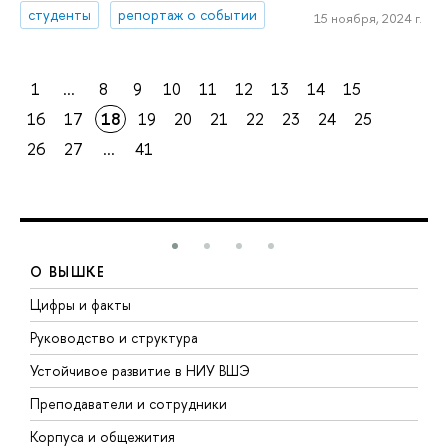
студенты
репортаж о событии
15 ноября, 2024 г.
1
...
8
9
10
11
12
13
14
15
16
17
18
19
20
21
22
23
24
25
26
27
...
41
О ВЫШКЕ
Цифры и факты
Л
Руководство и структура
Д
Устойчивое развитие в НИУ ВШЭ
О
Преподаватели и сотрудники
П
Корпуса и общежития
В