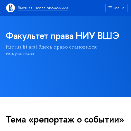
Высшая школа экономики
Меню
Факультет права НИУ ВШЭ
Hic ius fit ars | Здесь право становится
искусством
Тема «репортаж о событии»