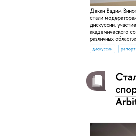
Декан Вадим Виног
стали модераторам
дискуссии, участи
академического со
различных областях
дискуссии
репорт
Стал
спо
Arbi