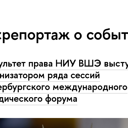
«репортаж о собы
ультет права НИУ ВШЭ выст
низатором ряда сессий
ербургского международного
дического форума