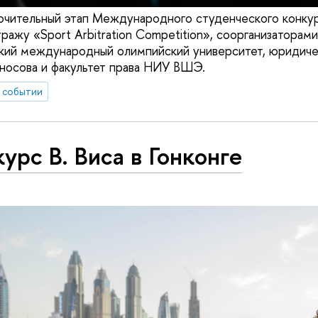
ючительный этап Международного студенческого конку
ажу «Sport Arbitration Competition», соорганизаторами
кий международный олимпийский университет, юридиче
носова и факультет права НИУ ВШЭ.
 событии
урс В. Виса в Гонконге