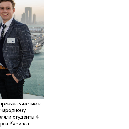
приняла участие в
ународному
ляли студенты 4
урса Камилла