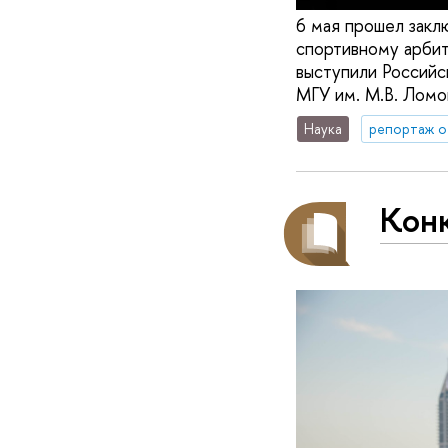
6 мая прошел закл
спортивному арбитр
выступили Российс
МГУ им. М.В. Ломо
Наука
репортаж о
Конк