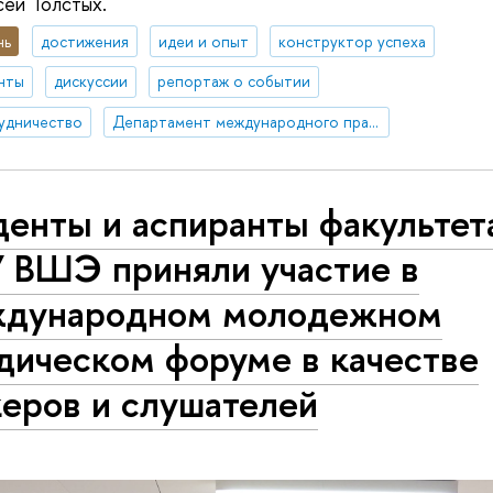
ей Толстых.
нь
достижения
идеи и опыт
конструктор успеха
нты
дискуссии
репортаж о событии
удничество
Департамент международного права
енты и аспиранты факультет
 ВШЭ приняли участие в
дународном молодежном
дическом форуме в качестве
керов и слушателей