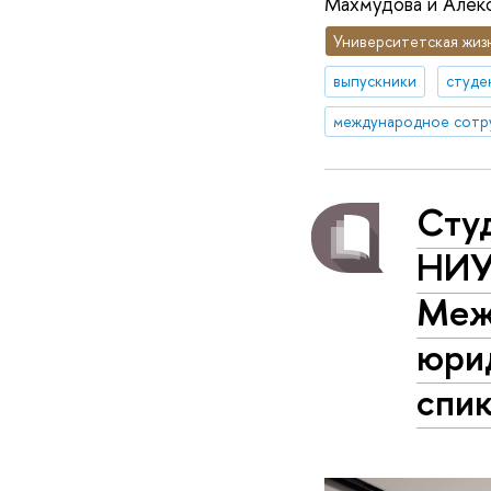
Махмудова и Алекс
Университетская жиз
выпускники
студе
международное сотр
Студ
НИУ
Меж
юри
спи