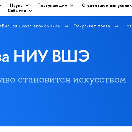
Наука
Поступающим
Студентам и выпускни
События
 «Высшая школа экономики»
Факультет права
Нов
ава НИУ ВШЭ
 право становится искусством