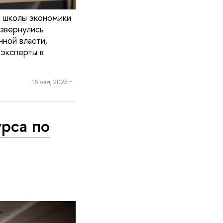
й школы экономики
звернулись
нной власти,
 эксперты в
16 мая, 2023 г.
урса по