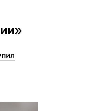
тии»
упил