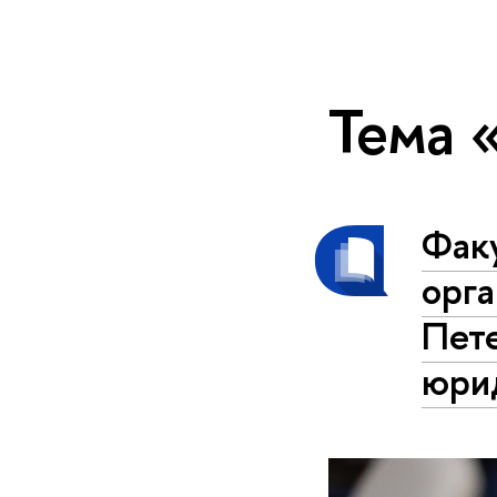
Тема 
Фак
орга
Пет
юри