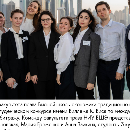
 факультета права Высшей школы экономики традиционно 
уденческом конкурсе имени Виллема К. Виса по межд
битражу. Команду факультета права НИУ ВШЭ представ
ановская, Мария Еременко и Анна Заикина, студенты 3 к