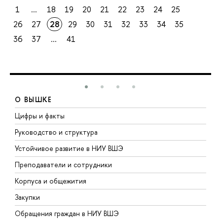
1
...
18
19
20
21
22
23
24
25
26
27
28
29
30
31
32
33
34
35
36
37
...
41
О ВЫШКЕ
Цифры и факты
Л
Руководство и структура
Д
Устойчивое развитие в НИУ ВШЭ
О
Преподаватели и сотрудники
П
Корпуса и общежития
В
Закупки
П
Обращения граждан в НИУ ВШЭ
А