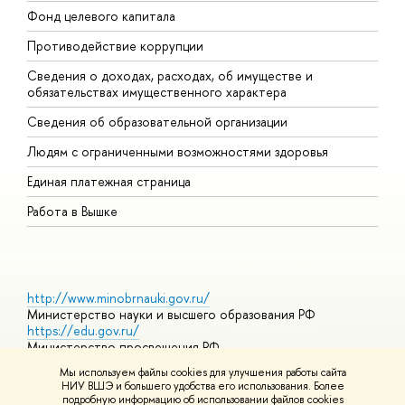
Фонд целевого капитала
Д
Противодействие коррупции
Ц
Сведения о доходах, расходах, об имуществе и
Б
обязательствах имущественного характера
О
Сведения об образовательной организации
О
Людям с ограниченными возможностями здоровья
Единая платежная страница
Работа в Вышке
http://www.minobrnauki.gov.ru/
Министерство науки и высшего образования РФ
https://edu.gov.ru/
Министерство просвещения РФ
https://elearning.hse.ru/mooc
Мы используем файлы cookies для улучшения работы сайта
Массовые открытые онлайн-курсы
НИУ ВШЭ и большего удобства его использования. Более
подробную информацию об использовании файлов cookies