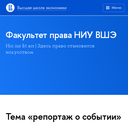
Высшая школа экономики
Меню
Факультет права НИУ ВШЭ
Hic ius fit ars | Здесь право становится
искусством
Тема «репортаж о событии»