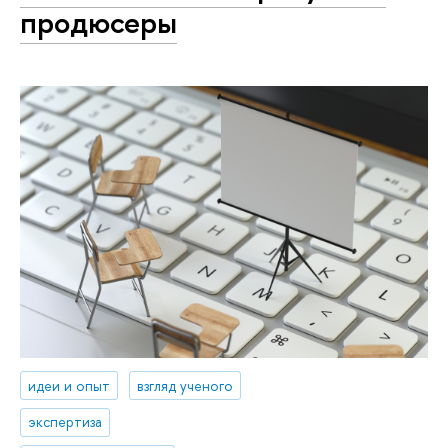
продюсеры
идеи и опыт
взгляд ученого
экспертиза