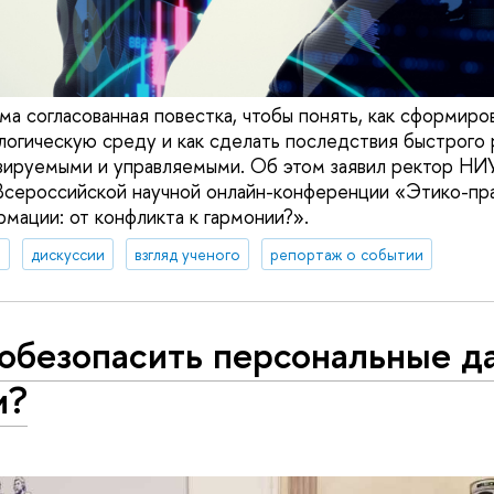
а согласованная повестка, чтобы понять, как сформиро
логическую среду и как сделать последствия быстрого 
озируемыми и управляемыми. Об этом заявил ректор Н
 Всероссийской научной онлайн-конференции «Этико-п
мации: от конфликта к гармонии?».
а
дискуссии
взгляд ученого
репортаж о событии
обезопасить персональные д
и?