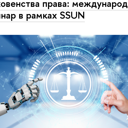
ховенства права: междунаро
инар в рамках SSUN