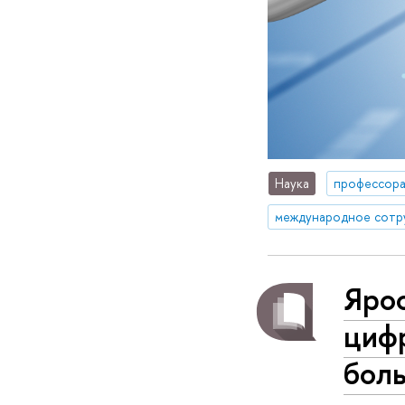
Наука
профессор
международное сотр
Ярос
циф
боль