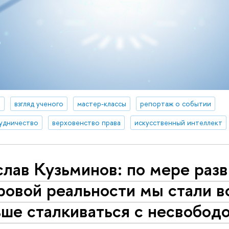
а
взгляд ученого
мастер-классы
репортаж о событии
удничество
верховенство права
искусственный интеллект
лав Кузьминов: по мере раз
ровой реальности мы стали в
ше сталкиваться с несвобод