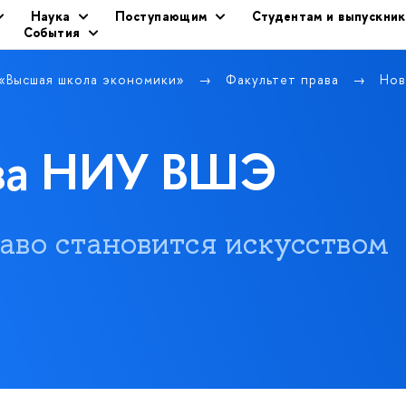
Наука
Поступающим
Студентам и выпускни
События
 «Высшая школа экономики»
Факультет права
Нов
ава НИУ ВШЭ
 право становится искусством