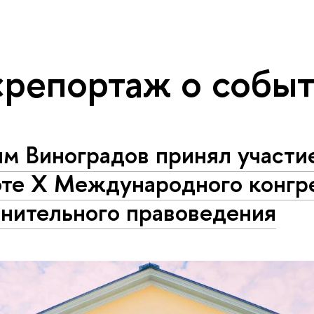
«репортаж о собы
м Виноградов принял участи
оте X Международного конгр
внительного правоведения