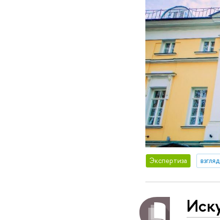
Экспертиза
взгля
Иск