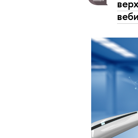
вер
веб