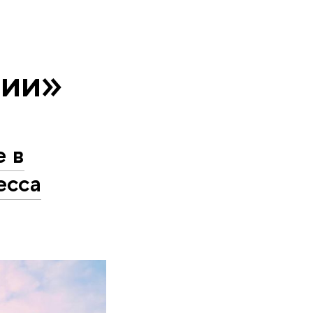
тии»
е в
есса