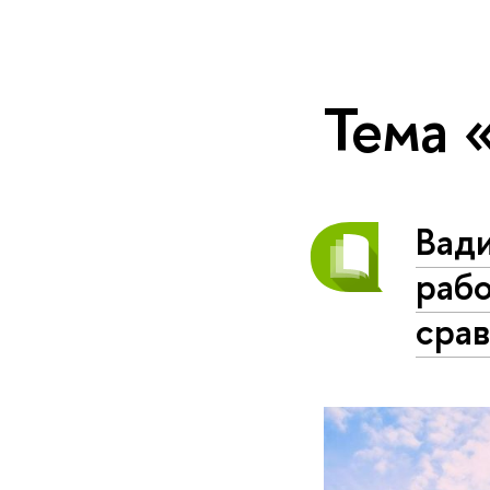
Тема 
Вади
раб
сра