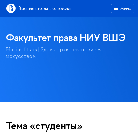
Высшая школа экономики
Меню
Факультет права НИУ ВШЭ
Hic ius fit ars | Здесь право становится
искусством
Тема «студенты»