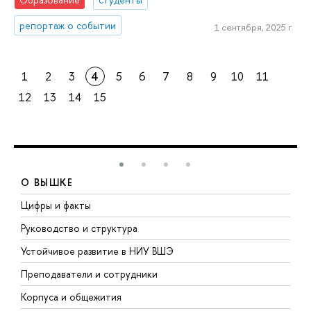
репортаж о событии
1 сентября, 2025 г.
1
2
3
4
5
6
7
8
9
10
11
12
13
14
15
О ВЫШКЕ
Цифры и факты
Л
Руководство и структура
Д
Устойчивое развитие в НИУ ВШЭ
О
Преподаватели и сотрудники
П
Корпуса и общежития
В