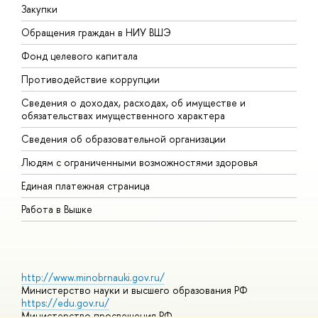
Закупки
П
Обращения граждан в НИУ ВШЭ
А
Фонд целевого капитала
Д
Противодействие коррупции
Ц
Сведения о доходах, расходах, об имуществе и
Б
обязательствах имущественного характера
О
Сведения об образовательной организации
О
Людям с ограниченными возможностями здоровья
Единая платежная страница
Работа в Вышке
http://www.minobrnauki.gov.ru/
Министерство науки и высшего образования РФ
https://edu.gov.ru/
Министерство просвещения РФ