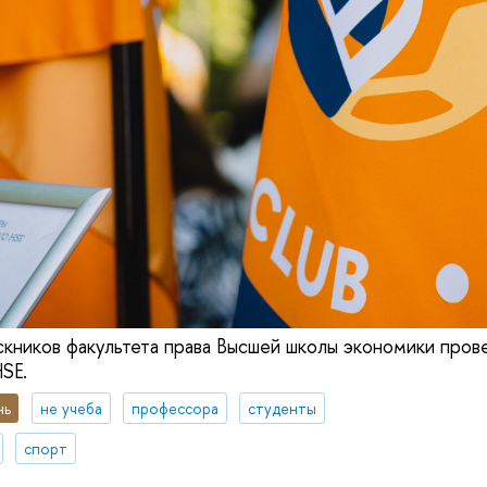
скников факультета права Высшей школы экономики пров
HSE.
нь
не учеба
профессора
студенты
спорт