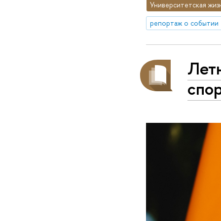
Университетская жиз
репортаж о событии
Летн
спор