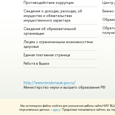
Противодействие коррупции
Центр 
Сведения о доходах, расходах, об
Бизнес
имуществе и обязательствах
Образо
имущественного характера
Обратн
Сведения об образовательной
получа
организации
Людям с ограниченными возможностями
здоровья
Единая платежная страница
Работа в Вышке
http://www.minobrnauki.gov.ru/
Министерство науки и высшего образования РФ
Мы используем файлы cookies для улучшения работы сайта НИУ ВШЭ
© НИУ ВШЭ 1993–2026
Адреса и контакты
Условия использ
персональных данных –
здесь
. Продолжая пользоваться сайтом, вы 
Шрифты HSE Sans и HSE Slab разработаны в
Школе дизайна 