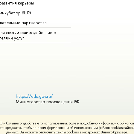
развития карьеры
-инкубатор ВШЭ
вательные партнерства
ая связь и взаимодействие с
телями услуг
https://edu.gov.ru/
Министерство просвещения РФ
 и большего удобства его использования. Более подробную информацию об испол
ования материалов
Политика конфиденциальности
Карта сайта
подтверждаете, что были проинформированы об использовании файлов cookies сай
НИУ ВШЭ
данных. Вы можете отключить файлы cookies в настройках Вашего браузера.