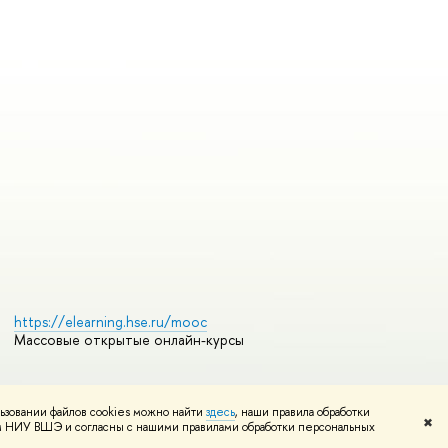
https://elearning.hse.ru/mooc
Массовые открытые онлайн-курсы
ьзовании файлов cookies можно найти
здесь
, наши правила обработки
Редактору
✖
том НИУ ВШЭ и согласны с нашими правилами обработки персональных