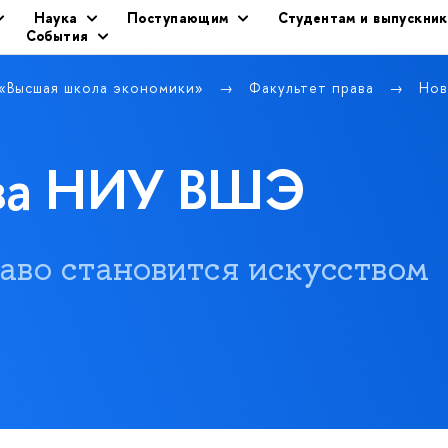
Наука
Поступающим
Студентам и выпускни
События
 «Высшая школа экономики»
Факультет права
Нов
ава НИУ ВШЭ
 право становится искусством