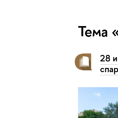
Тема 
28 
спа