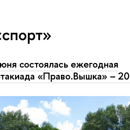
«спорт»
июня состоялась ежегодная
ртакиада «Право.Вышка» – 2