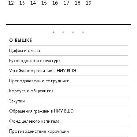
12
13
14
15
16
17
18
19
О ВЫШКЕ
Цифры и факты
Л
Руководство и структура
Д
Устойчивое развитие в НИУ ВШЭ
О
Преподаватели и сотрудники
П
Корпуса и общежития
В
Закупки
П
Обращения граждан в НИУ ВШЭ
А
Фонд целевого капитала
Д
Противодействие коррупции
Ц