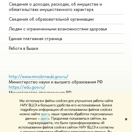
Сведения о доходах, расходах, об имуществе и
Б
обязательствах имущественного характера
О
Сведения об образовательной организации
О
Людям с ограниченными возможностями здоровья
Единая платежная страница
Работа в Вышке
http://www.minobrnauki.gov.ru/
Министерство науки и высшего образования РФ
https://edu.gov.ru/
Министерство просвещения РФ
https://elearning.hse.ru/mooc
Мы используем файлы cookies для улучшения работы сайта
Массовые открытые онлайн-курсы
НИУ ВШЭ и большего удобства его использования. Более
подробную информацию об использовании файлов cookies
можно найти
здесь
, наши правила обработки персональных
данных –
здесь
. Продолжая пользоваться сайтом, вы
✖
© НИУ ВШЭ 1993–2026
Адреса и контакты
Условия
подтверждаете, что были проинформированы об
использования материалов
Политика конфиденциальности
Карта
использовании файлов cookies сайтом НИУ ВШЭ и согласны
сайта
с нашими правилами обработки персональных данных. Вы