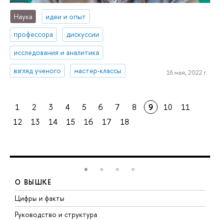
Наука
идеи и опыт
профессора
дискуссии
исследования и аналитика
взгляд ученого
мастер-классы
16 мая, 2022 г.
1
2
3
4
5
6
7
8
9
10
11
12
13
14
15
16
17
18
О ВЫШКЕ
Цифры и факты
Л
Руководство и структура
Д