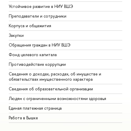
Устойчивое развитие в НИУ ВШЭ
О
Преподаватели и сотрудники
П
Корпуса и общежития
В
Закупки
П
Обращения граждан в НИУ ВШЭ
А
Фонд целевого капитала
Д
Противодействие коррупции
Ц
Сведения о доходах, расходах, об имуществе и
Б
обязательствах имущественного характера
О
Сведения об образовательной организации
О
Людям с ограниченными возможностями здоровья
Единая платежная страница
Работа в Вышке