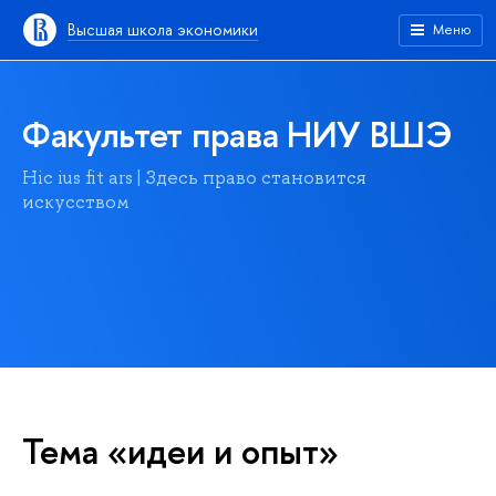
Высшая школа экономики
Меню
Факультет права НИУ ВШЭ
Hic ius fit ars | Здесь право становится
искусством
Тема «идеи и опыт»