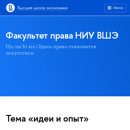
Высшая школа экономики
Меню
Факультет права НИУ ВШЭ
Hic ius fit ars | Здесь право становится
искусством
Тема «идеи и опыт»