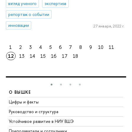
взгляд ученого
экспертиза
репортаж о событии
инновации
27 января, 2022 г.
1
2
3
4
5
6
7
8
9
10
11
12
13
14
15
16
17
18
О ВЫШКЕ
Цифры и факты
Л
Руководство и структура
Д
Устойчивое развитие в НИУ ВШЭ
О
Преподаватели и сотрудники
П