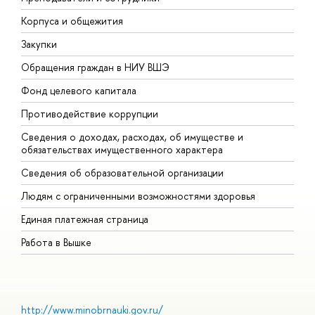
Корпуса и общежития
В
Закупки
П
Обращения граждан в НИУ ВШЭ
А
Фонд целевого капитала
Д
Противодействие коррупции
Ц
Сведения о доходах, расходах, об имуществе и
Б
обязательствах имущественного характера
О
Сведения об образовательной организации
О
Людям с ограниченными возможностями здоровья
Единая платежная страница
Работа в Вышке
http://www.minobrnauki.gov.ru/