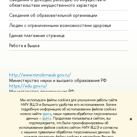
обязательствах имущественного характера
О
Сведения об образовательной организации
О
Людям с ограниченными возможностями здоровья
Единая платежная страница
Работа в Вышке
http://www.minobrnauki.gov.ru/
Министерство науки и высшего образования РФ
https://edu.gov.ru/
Министерство просвещения РФ
https://elearning.hse.ru/mooc
Мы используем файлы cookies для улучшения работы сайта
Массовые открытые онлайн-курсы
НИУ ВШЭ и большего удобства его использования. Более
подробную информацию об использовании файлов cookies
можно найти
здесь
, наши правила обработки персональных
данных –
здесь
. Продолжая пользоваться сайтом, вы
✖
© НИУ ВШЭ 1993–2026
Адреса и контакты
Условия
подтверждаете, что были проинформированы об
использования материалов
Политика конфиденциальности
Карта
использовании файлов cookies сайтом НИУ ВШЭ и согласны
сайта
с нашими правилами обработки персональных данных. Вы
Шрифты HSE Sans и HSE Slab разработаны в
Школе дизайна НИУ
можете отключить файлы cookies в настройках Вашего