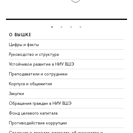
О ВЫШКЕ
Цифры и факты
Л
Руководство и структура
Д
Устойчивое развитие в НИУ ВШЭ
О
Преподаватели и сотрудники
П
Корпуса и общежития
В
Закупки
П
Обращения граждан в НИУ ВШЭ
А
Фонд целевого капитала
Д
Противодействие коррупции
Ц
Сведения о доходах, расходах, об имуществе и
Б