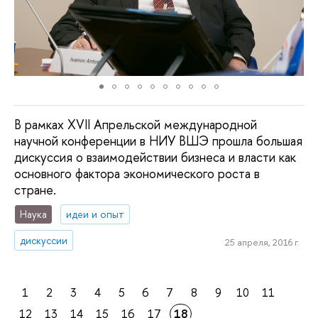
В рамках XVII Апрельской международной
научной конференции в НИУ ВШЭ прошла большая
дискуссия о взаимодействии бизнеса и власти как
основного фактора экономического роста в
стране.
Наука
идеи и опыт
дискуссии
25 апреля, 2016 г.
1
2
3
4
5
6
7
8
9
10
11
12
13
14
15
16
17
18