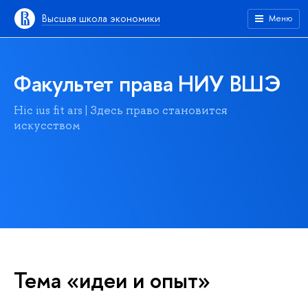
Высшая школа экономики
Меню
Факультет права НИУ ВШЭ
Hic ius fit ars | Здесь право становится
искусством
Тема «идеи и опыт»