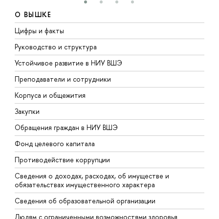
О ВЫШКЕ
Цифры и факты
Л
Руководство и структура
Д
Устойчивое развитие в НИУ ВШЭ
О
Преподаватели и сотрудники
П
Корпуса и общежития
В
Закупки
П
Обращения граждан в НИУ ВШЭ
А
Фонд целевого капитала
Д
Противодействие коррупции
Ц
Сведения о доходах, расходах, об имуществе и
Б
обязательствах имущественного характера
О
Сведения об образовательной организации
О
Людям с ограниченными возможностями здоровья