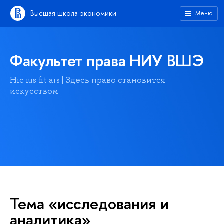
Высшая школа экономики
Меню
Факультет права НИУ ВШЭ
Hic ius fit ars | Здесь право становится
искусством
Тема «исследования и
аналитика»