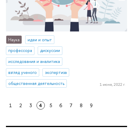
Наука
идеи и опыт
профессора
дискуссии
исследования и аналитика
взгляд ученого
экспертиза
общественная деятельность
1 июня, 2022 г.
1
2
3
4
5
6
7
8
9