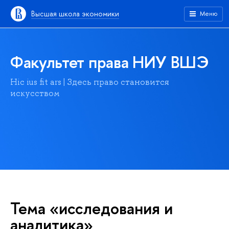
Высшая школа экономики
Меню
Факультет права НИУ ВШЭ
Hic ius fit ars | Здесь право становится
искусством
Тема «исследования и
аналитика»