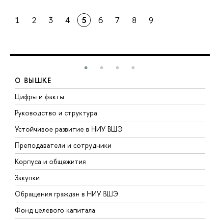
1
2
3
4
5
6
7
8
9
О ВЫШКЕ
Цифры и факты
Л
Руководство и структура
Д
Устойчивое развитие в НИУ ВШЭ
О
Преподаватели и сотрудники
П
Корпуса и общежития
В
Закупки
П
Обращения граждан в НИУ ВШЭ
А
Фонд целевого капитала
Д