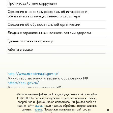
Противодействие коррупции
Ц
Сведения о доходах, расходах, об имуществе и
Б
обязательствах имущественного характера
О
Сведения об образовательной организации
О
Людям с ограниченными возможностями здоровья
Единая платежная страница
Работа в Вышке
http://www.minobrnauki.gov.ru/
Министерство науки и высшего образования РФ
https://edu.gov.ru/
Министерство просвещения РФ
https://elearning.hse.ru/mooc
Мы используем файлы cookies для улучшения работы сайта
Массовые открытые онлайн-курсы
НИУ ВШЭ и большего удобства его использования. Более
подробную информацию об использовании файлов cookies
можно найти
здесь
, наши правила обработки персональных
данных –
здесь
. Продолжая пользоваться сайтом, вы
✖
© НИУ ВШЭ 1993–2026
Адреса и контакты
Условия