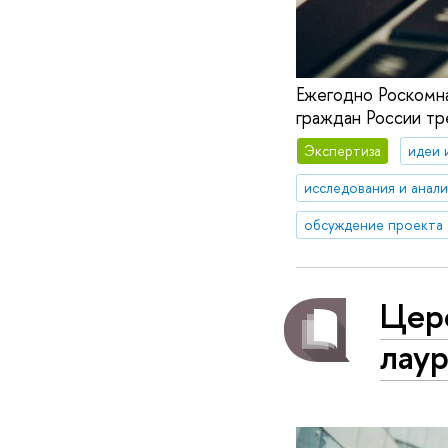
Ежегодно Роскомн
граждан России тр
Экспертиза
идеи 
исследования и анал
обсуждение проекта
Цер
лау