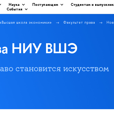
Наука
Поступающим
Студентам и выпускни
События
 «Высшая школа экономики»
Факультет права
Нов
ава НИУ ВШЭ
 право становится искусством