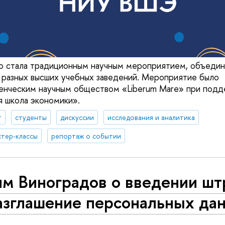
о стала традиционным научным мероприятием, объед
 разных высших учебных заведений. Мероприятие было
енческим научным обществом «Liberum Mare» при подд
 школа экономики».
т
студенты
дискуссии
исследования и аналитика
стер-классы
репортаж о событии
им Виноградов о введении ш
разглашение персональных да