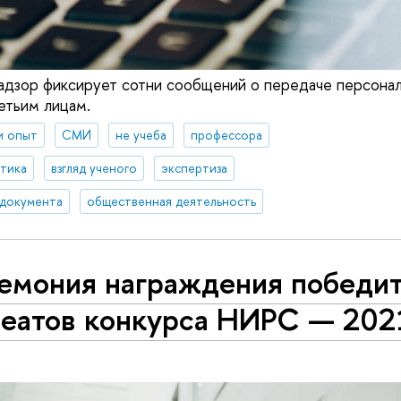
адзор фиксирует сотни сообщений о передаче персона
етьим лицам.
и опыт
СМИ
не учеба
профессора
итика
взгляд ученого
экспертиза
 документа
общественная деятельность
емония награждения победит
реатов конкурса НИРС — 202