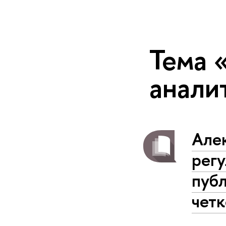
Тема 
анали
Але
рег
публ
четк