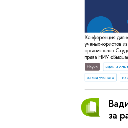
Конференция давн
ученых-юристов из
организовано Студ
права НИУ «Высшая
Наука
идеи и опы
взгляд ученого
ма
Вад
за 