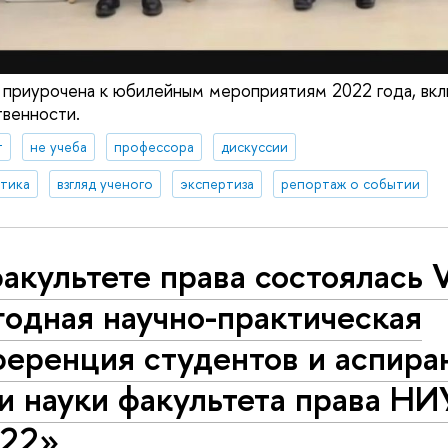
приурочена к юбилейным мероприятиям 2022 года, вкл
твенности.
т
не учеба
профессора
дискуссии
итика
взгляд ученого
экспертиза
репортаж о событии
акультете права состоялась V
одная научно-практическая
еренция студентов и аспира
и науки факультета права Н
022»