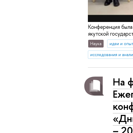
Конференция была 
якутской государс
Наука
идеи и опы
исследования и анал
На ф
Ежег
конф
«Дн
– 2