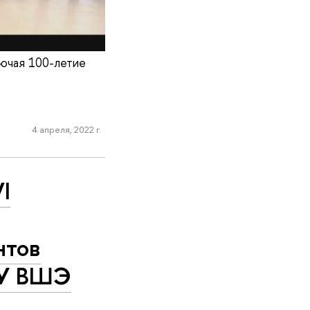
ючая 100-летие
4 апреля, 2022 г.
I
нтов
ИУ ВШЭ