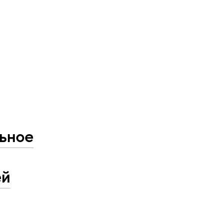
ьное
ей