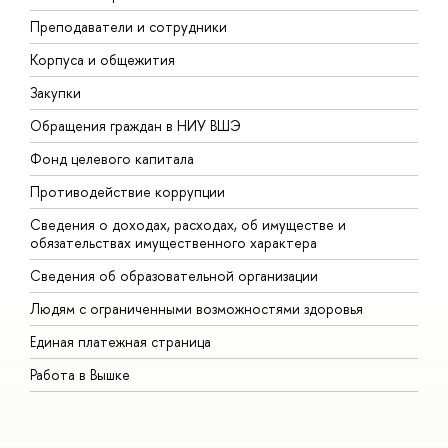
Преподаватели и сотрудники
П
Корпуса и общежития
В
Закупки
П
Обращения граждан в НИУ ВШЭ
А
Фонд целевого капитала
Д
Противодействие коррупции
Ц
Сведения о доходах, расходах, об имуществе и
Б
обязательствах имущественного характера
О
Сведения об образовательной организации
О
Людям с ограниченными возможностями здоровья
Единая платежная страница
Работа в Вышке