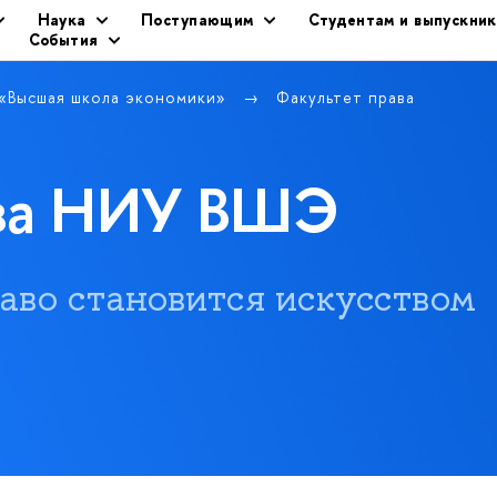
Наука
Поступающим
Студентам и выпускни
События
 «Высшая школа экономики»
Факультет права
ава НИУ ВШЭ
 право становится искусством