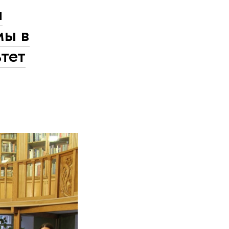
и
мы в
тет