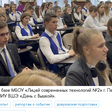
а базе МБОУ «Лицей современных технологий №2» г. П
НИУ ВШЭ «День с Вышкой».
 опыт
репортаж о событии
довузовская подготовка