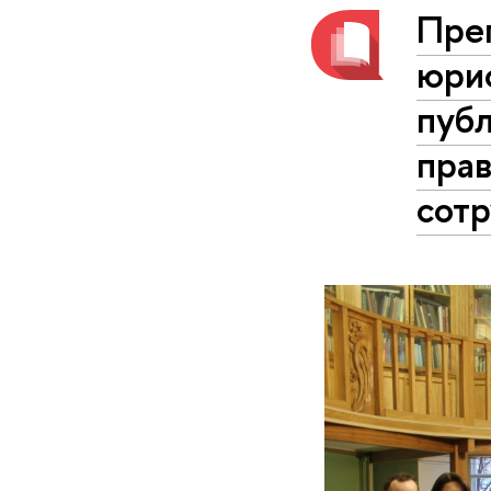
Пре
юри
пуб
пра
сот