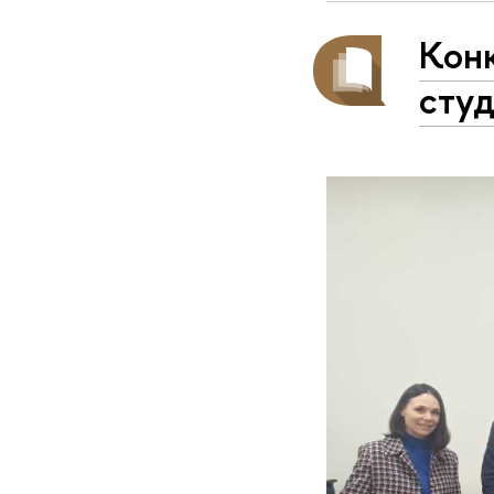
Кон
студ