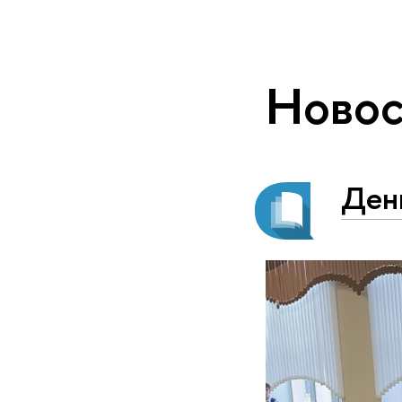
Новос
Ден