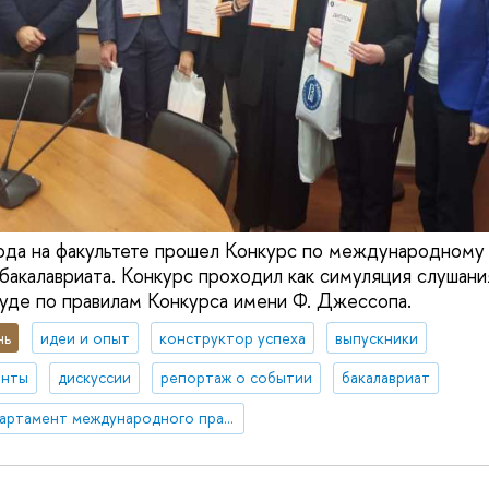
ода на факультете прошел Конкурс по международному
 бакалавриата. Конкурс проходил как симуляция слушани
де по правилам Конкурса имени Ф. Джессопа.
нь
идеи и опыт
конструктор успеха
выпускники
енты
дискуссии
репортаж о событии
бакалавриат
Департамент международного права