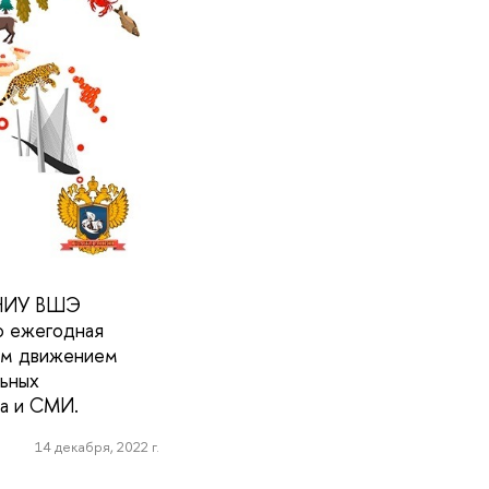
а НИУ ВШЭ
о ежегодная
ным движением
ьных
са и СМИ.
14 декабря, 2022 г.