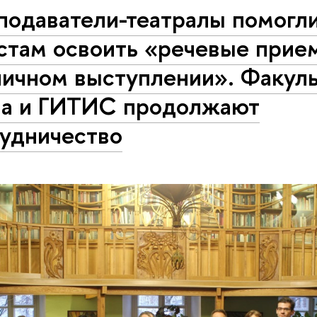
подаватели-театралы помогл
стам освоить «речевые прие
личном выступлении». Факуль
ва и ГИТИС продолжают
рудничество