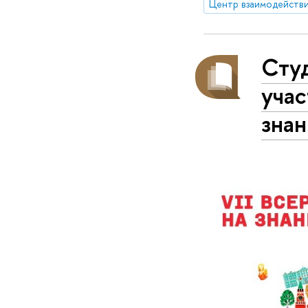
Центр взаимодействи
Сту
учас
зна