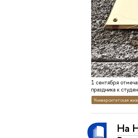
1 сентября отмеча
праздника к студе
Университетская жиз
На H