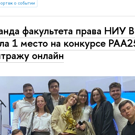
ортаж о событии
анда факультета права НИУ
ла 1 место на конкурсе РАА2
итражу онлайн