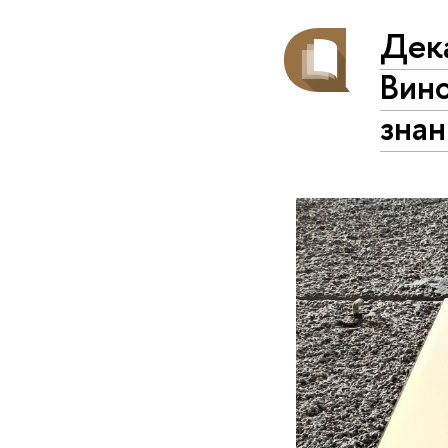
Дека
Вин
знан