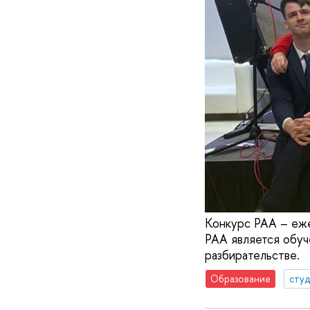
Конкурс РАА – еже
РАА является обуч
разбирательстве.
Образование
сту