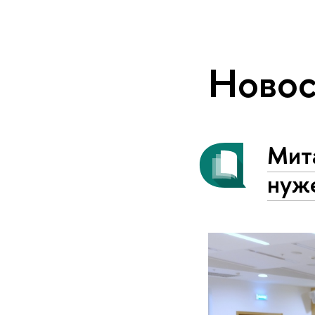
Новос
Мит
нуж