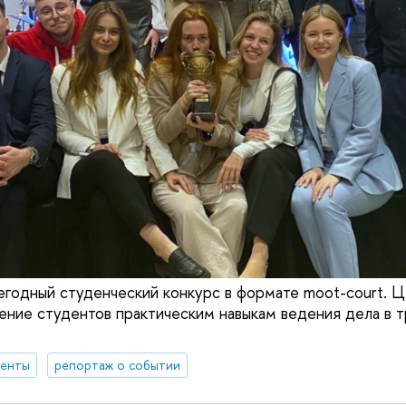
годный студенческий конкурс в формате moot-court. Ц
ение студентов практическим навыкам ведения дела в 
денты
репортаж о событии