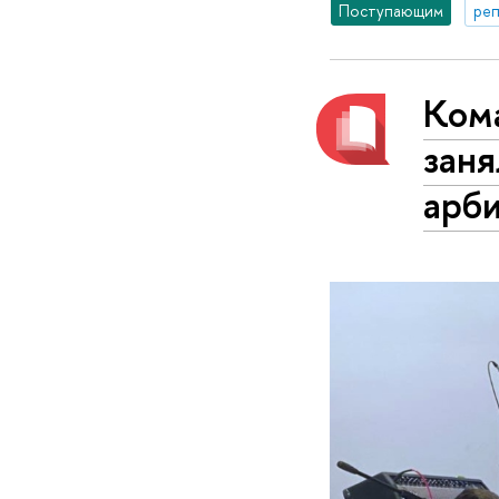
Поступающим
реп
Ком
заня
арб