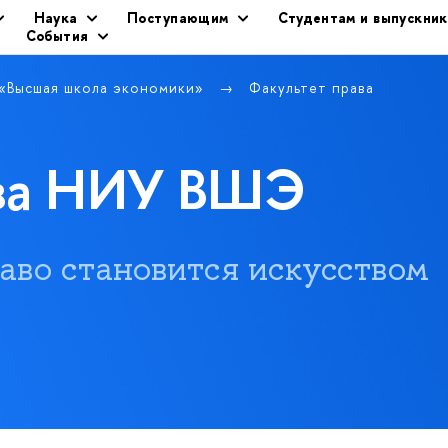
Наука
Поступающим
Студентам и выпускни
События
 «Высшая школа экономики»
Факультет права
ава НИУ ВШЭ
 право становится искусством