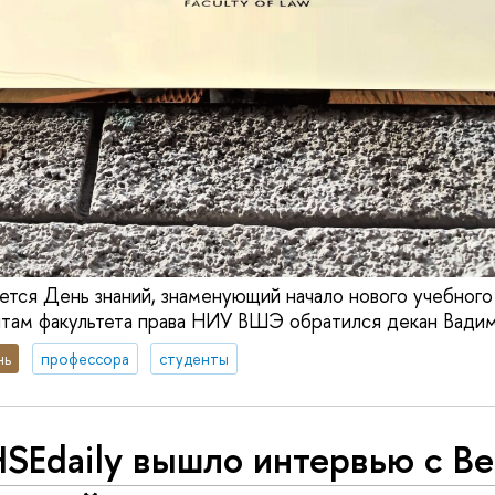
ется День знаний, знаменующий начало нового учебного 
нтам факультета права НИУ ВШЭ обратился декан Вадим
нь
профессора
студенты
SEdaily вышло интервью с В